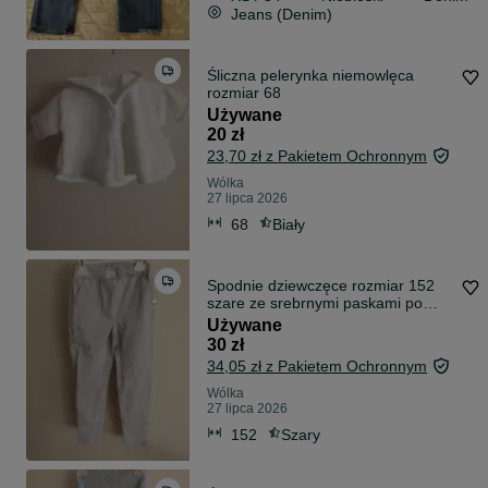
Jeans (Denim)
Śliczna pelerynka niemowlęca
rozmiar 68
Używane
20 zł
23,70 zł z Pakietem Ochronnym
Wólka
27 lipca 2026
68
Biały
Spodnie dziewczęce rozmiar 152
szare ze srebrnymi paskami po
bokach
Używane
30 zł
34,05 zł z Pakietem Ochronnym
Wólka
27 lipca 2026
152
Szary