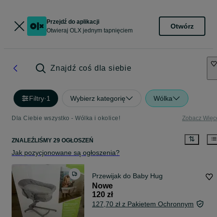
Przejdź do aplikacji
Otwórz
Otwieraj OLX jednym tapnięciem
Znajdź coś dla siebie
Filtry
·
1
Wybierz kategorię
Wólka
Dla Ciebie wszystko - Wólka i okolice!
Zobacz Więc
ZNALEŹLIŚMY 29 OGŁOSZEŃ
Jak pozycjonowane są ogłoszenia?
Przewijak do Baby Hug
Nowe
120 zł
127,70 zł z Pakietem Ochronnym