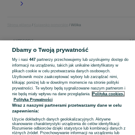
Strona główna
Kujawsko-pomorskie
Wólka
KATEGORIA
Dbamy o Twoją prywatność
Popularne wyszukiwania
My i nasi
447
partnerzy przechowujemy lub uzyskujemy dostęp do
wynajem mieszkania
informacji na urządzeniu, takich jak unikalne identyfikatory w
plikach cookie w celu przetwarzania danych osobowych.
Użytkownik może zaakceptować wybory lub zarządzać nimi,
Skorzystaj z największego serwisu ogłoszeniowego - Wólka i okolice! Kupuj to, czego pragniesz i sprzedawaj to, czego już nie potrzebujesz!
Zobacz Więc
klikając poniżej lub w dowolnym momencie na stronie polityki
prywatności. Te wybory będą sygnalizowane naszym partnerom i
nie będą miały wpływu na dane przeglądania.
Polityka cookies,
Mapa kategorii
Polityka Prywatności
Mapa miejscowości
Wraz z naszymi partnerami przetwarzamy dane w celu
Mapa ministron
zapewnienia:
Popularne wyszukiwania
Użycie dokładnych danych geolokalizacyjnych. Aktywne
skanowanie charakterystyki urządzenia do celów identyfikacji.
Rozumienie odbiorców dzięki statystyce lub kombinacji danych z
różnych źródeł. Przechowywanie informacji na urządzeniu lub