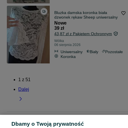
Bluzka damska koronka biała
dzwonek rękaw Sheep uniwersalny
Nowe
39 zł
43,87 zł z Pakietem Ochronnym
Wólka
06 sierpnia 2026
Uniwersalny
Biały
Pozostałe
Koronka
1
z
51
Dalej
Strona główna
Lubelskie
Wólka
Dbamy o Twoją prywatność