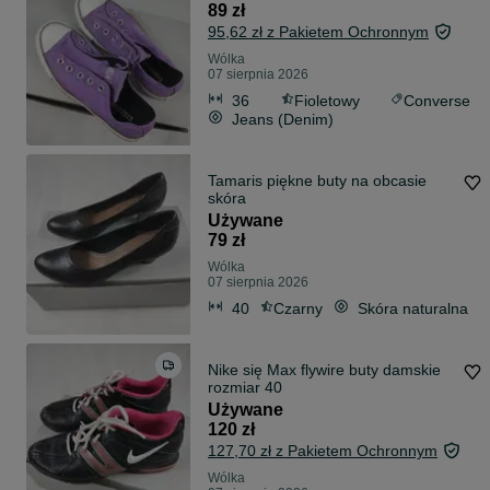
89 zł
95,62 zł z Pakietem Ochronnym
Wólka
07 sierpnia 2026
36
Fioletowy
Converse
Jeans (Denim)
Tamaris piękne buty na obcasie
skóra
Używane
79 zł
Wólka
07 sierpnia 2026
40
Czarny
Skóra naturalna
Nike się Max flywire buty damskie
rozmiar 40
Używane
120 zł
127,70 zł z Pakietem Ochronnym
Wólka