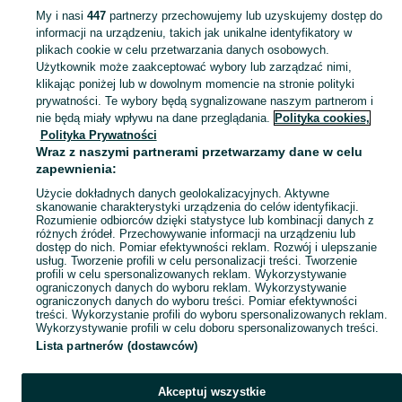
My i nasi
447
partnerzy przechowujemy lub uzyskujemy dostęp do
KATEGORIA
informacji na urządzeniu, takich jak unikalne identyfikatory w
plikach cookie w celu przetwarzania danych osobowych.
Skorzystaj z największego serwisu ogłoszeniowego - Wólka i okolice! Kupuj to, czego pragniesz i sprzedawaj to, czego już nie potrzebujesz!
Zobacz Więc
Użytkownik może zaakceptować wybory lub zarządzać nimi,
klikając poniżej lub w dowolnym momencie na stronie polityki
prywatności. Te wybory będą sygnalizowane naszym partnerom i
Mapa kategorii
nie będą miały wpływu na dane przeglądania.
Polityka cookies,
Mapa miejscowości
Polityka Prywatności
Wraz z naszymi partnerami przetwarzamy dane w celu
Mapa ministron
zapewnienia:
Popularne wyszukiwania
Użycie dokładnych danych geolokalizacyjnych. Aktywne
skanowanie charakterystyki urządzenia do celów identyfikacji.
Rozumienie odbiorców dzięki statystyce lub kombinacji danych z
różnych źródeł. Przechowywanie informacji na urządzeniu lub
dostęp do nich. Pomiar efektywności reklam. Rozwój i ulepszanie
usług. Tworzenie profili w celu personalizacji treści. Tworzenie
profili w celu spersonalizowanych reklam. Wykorzystywanie
ograniczonych danych do wyboru reklam. Wykorzystywanie
ograniczonych danych do wyboru treści. Pomiar efektywności
treści. Wykorzystanie profili do wyboru spersonalizowanych reklam.
Wykorzystywanie profili w celu doboru spersonalizowanych treści.
Lista partnerów (dostawców)
Akceptuj wszystkie