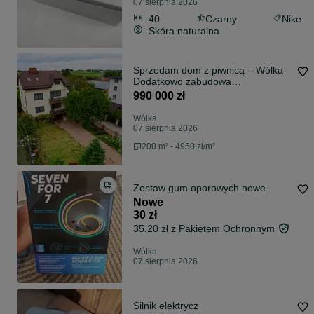
07 sierpnia 2026
40
Czarny
Nike
Skóra naturalna
Sprzedam dom z piwnicą – Wólka
Dodatkowo zabudowa
magazynowo biurowa
990 000 zł
Wólka
07 sierpnia 2026
200 m² - 4950 zł/m²
Zestaw gum oporowych nowe
Nowe
30 zł
35,20 zł z Pakietem Ochronnym
Wólka
07 sierpnia 2026
Silnik elektrycz