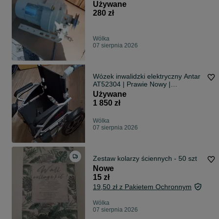
Używane
280 zł
Wólka
07 sierpnia 2026
Wózek inwalidzki elektryczny Antar
AT52304 | Prawie Nowy |
TRANSPORT LUBLIN
Używane
1 850 zł
Wólka
07 sierpnia 2026
Zestaw kolarzy ściennych - 50 szt
Nowe
15 zł
19,50 zł z Pakietem Ochronnym
Wólka
07 sierpnia 2026