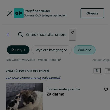
Przejdź do aplikacji
Otwórz
Otwieraj OLX jednym tapnięciem
Znajdź coś dla siebie
Filtry
·
1
Wybierz kategorię
Wólka
Dla Ciebie wszystko - Wólka i okolice!
Zobacz Więc
ZNALEŹLIŚMY 508 OGŁOSZEŃ
Jak pozycjonowane są ogłoszenia?
Oddam małego kotka
Za darmo