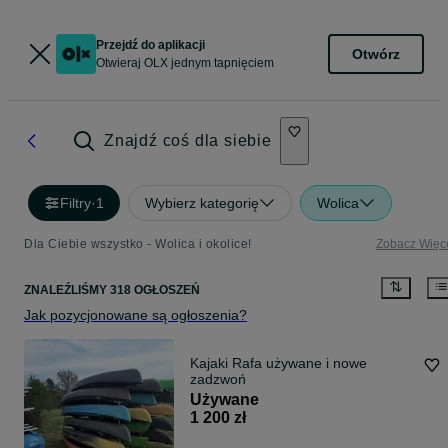
Przejdź do aplikacji
Otwórz
Otwieraj OLX jednym tapnięciem
Znajdź coś dla siebie
Filtry
·
1
Wybierz kategorię
Wolica
Dla Ciebie wszystko - Wolica i okolice!
Zobacz Więc
ZNALEŹLIŚMY 318 OGŁOSZEŃ
Jak pozycjonowane są ogłoszenia?
Kajaki Rafa używane i nowe
zadzwoń
Używane
1 200 zł