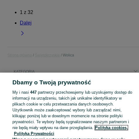
1
z
32
Dalej
Strona główna
Świętokrzyskie
Wolica
KATEGORIA
Dbamy o Twoją prywatność
Popularne wyszukiwania
My i nasi
447
partnerzy przechowujemy lub uzyskujemy dostęp do
furtka
buda
informacji na urządzeniu, takich jak unikalne identyfikatory w
plikach cookie w celu przetwarzania danych osobowych.
Użytkownik może zaakceptować wybory lub zarządzać nimi,
Skorzystaj z największego serwisu ogłoszeniowego - Wolica i okolice! Kupuj to, czego pragniesz i sprzedawaj to, czego już nie potrzebujesz!
Zobacz Więc
klikając poniżej lub w dowolnym momencie na stronie polityki
prywatności. Te wybory będą sygnalizowane naszym partnerom i
Mapa kategorii
nie będą miały wpływu na dane przeglądania.
Polityka cookies,
Polityka Prywatności
Mapa miejscowości