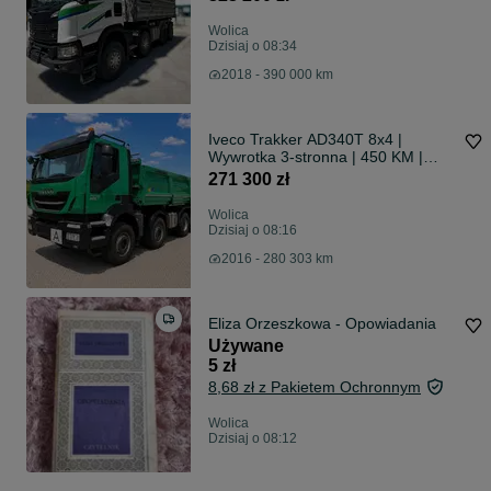
Wolica
Dzisiaj o 08:34
2018 - 390 000 km
Iveco Trakker AD340T 8x4 |
Wywrotka 3-stronna | 450 KM |
Euro 6 | 280 tys. km | 2016
271 300 zł
Wolica
Dzisiaj o 08:16
2016 - 280 303 km
Eliza Orzeszkowa - Opowiadania
Używane
5 zł
8,68 zł z Pakietem Ochronnym
Wolica
Dzisiaj o 08:12