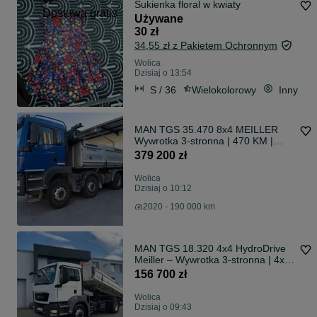
Sukienka floral w kwiaty
Dostawa gratis
Używane
30 zł
34,55 zł z Pakietem Ochronnym
Wolica
Dzisiaj o 13:54
S / 36
Wielokolorowy
Inny
MAN TGS 35.470 8x4 MEILLER
Wywrotka 3-stronna | 470 KM |
2020 | Automat | 190 000 km
379 200 zł
Wolica
Dzisiaj o 10:12
2020 - 190 000 km
MAN TGS 18.320 4x4 HydroDrive
Meiller – Wywrotka 3-stronna | 4x4
| Euro 5 | 274 tys. km
156 700 zł
Wolica
Dzisiaj o 09:43