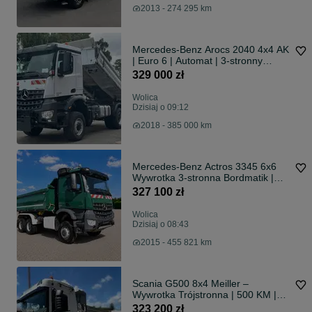
2013 - 274 295 km
Mercedes-Benz Arocs 2040 4x4 AK
| Euro 6 | Automat | 3-stronny
wywrot Meiller DSK
329 000 zł
Wolica
Dzisiaj o 09:12
2018 - 385 000 km
Mercedes-Benz Actros 3345 6x6
Wywrotka 3-stronna Bordmatik |
449 KM | Automat | Euro 6 | 2015
327 100 zł
Wolica
Dzisiaj o 08:43
2015 - 455 821 km
Scania G500 8x4 Meiller –
Wywrotka Trójstronna | 500 KM |
Euro 6 | 2018 | Retarder | 8x4
323 200 zł