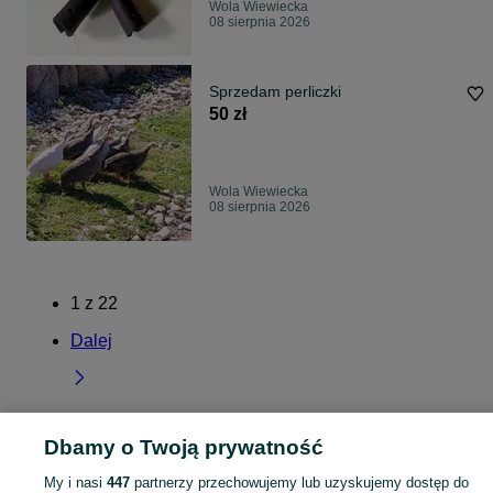
Wola Wiewiecka
08 sierpnia 2026
Sprzedam perliczki
50 zł
Wola Wiewiecka
08 sierpnia 2026
1
z
22
Dalej
Dbamy o Twoją prywatność
Strona główna
Łódzkie
Wola Wiewiecka
My i nasi
447
partnerzy przechowujemy lub uzyskujemy dostęp do