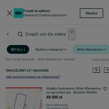
Przejdź do aplikacji
Otwórz
Otwieraj OLX jednym tapnięciem
Znajdź coś dla siebie
Filtry
·
1
Wybierz kategorię
Wola Wiewiecka
Dla Ciebie wszystko - Wola Wiewiecka i okolice!
Zobacz Więc
ZNALEŹLIŚMY 217 OGŁOSZEŃ
Jak pozycjonowane są ogłoszenia?
działka budowlana Wola Wiewiecka
na sprzedaż gm. Strzelce Wielkie
49 000 zł
Wola Wiewiecka
09 sierpnia 2026