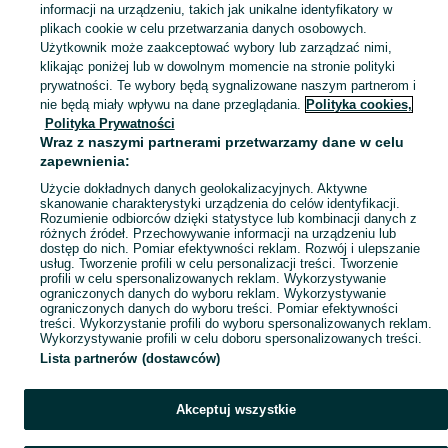
informacji na urządzeniu, takich jak unikalne identyfikatory w
KATEGORIA
plikach cookie w celu przetwarzania danych osobowych.
Użytkownik może zaakceptować wybory lub zarządzać nimi,
klikając poniżej lub w dowolnym momencie na stronie polityki
Skorzystaj z największego serwisu ogłoszeniowego - Wola Wiewiecka i okolice! Kupuj to, czego pragniesz i sprzedawaj to, czego już nie potrzebujesz!
Zobacz Więc
prywatności. Te wybory będą sygnalizowane naszym partnerom i
nie będą miały wpływu na dane przeglądania.
Polityka cookies,
Mapa kategorii
Polityka Prywatności
Mapa miejscowości
Wraz z naszymi partnerami przetwarzamy dane w celu
zapewnienia:
Mapa ministron
Użycie dokładnych danych geolokalizacyjnych. Aktywne
Popularne wyszukiwania
skanowanie charakterystyki urządzenia do celów identyfikacji.
Rozumienie odbiorców dzięki statystyce lub kombinacji danych z
różnych źródeł. Przechowywanie informacji na urządzeniu lub
dostęp do nich. Pomiar efektywności reklam. Rozwój i ulepszanie
usług. Tworzenie profili w celu personalizacji treści. Tworzenie
profili w celu spersonalizowanych reklam. Wykorzystywanie
ograniczonych danych do wyboru reklam. Wykorzystywanie
ograniczonych danych do wyboru treści. Pomiar efektywności
treści. Wykorzystanie profili do wyboru spersonalizowanych reklam.
Wykorzystywanie profili w celu doboru spersonalizowanych treści.
Lista partnerów (dostawców)
Akceptuj wszystkie