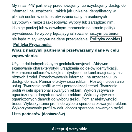
My i nasi
447
partnerzy przechowujemy lub uzyskujemy dostęp do
informacji na urządzeniu, takich jak unikalne identyfikatory w
KATEGORIA
plikach cookie w celu przetwarzania danych osobowych.
Użytkownik może zaakceptować wybory lub zarządzać nimi,
klikając poniżej lub w dowolnym momencie na stronie polityki
Skorzystaj z największego serwisu ogłoszeniowego - Wola Łagowska i okolice! Kupuj to, czego pragniesz i sprzedawaj to, czego już nie potrzebujesz!
Zobacz Więc
prywatności. Te wybory będą sygnalizowane naszym partnerom i
nie będą miały wpływu na dane przeglądania.
Polityka cookies,
Mapa kategorii
Polityka Prywatności
Mapa miejscowości
Wraz z naszymi partnerami przetwarzamy dane w celu
zapewnienia:
Mapa ministron
Użycie dokładnych danych geolokalizacyjnych. Aktywne
Popularne wyszukiwania
skanowanie charakterystyki urządzenia do celów identyfikacji.
Rozumienie odbiorców dzięki statystyce lub kombinacji danych z
różnych źródeł. Przechowywanie informacji na urządzeniu lub
dostęp do nich. Pomiar efektywności reklam. Rozwój i ulepszanie
usług. Tworzenie profili w celu personalizacji treści. Tworzenie
profili w celu spersonalizowanych reklam. Wykorzystywanie
ograniczonych danych do wyboru reklam. Wykorzystywanie
ograniczonych danych do wyboru treści. Pomiar efektywności
treści. Wykorzystanie profili do wyboru spersonalizowanych reklam.
Wykorzystywanie profili w celu doboru spersonalizowanych treści.
Lista partnerów (dostawców)
Akceptuj wszystkie