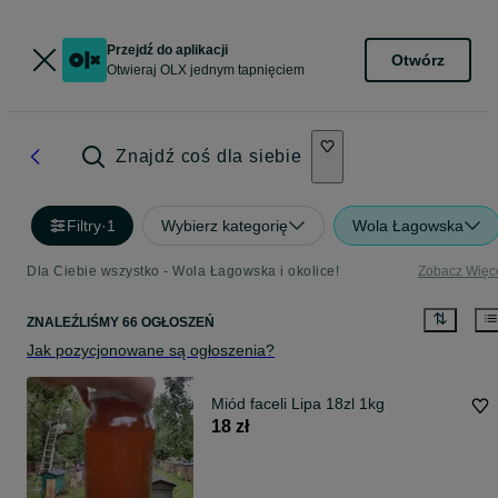
Przejdź do aplikacji
Otwórz
Otwieraj OLX jednym tapnięciem
Znajdź coś dla siebie
Filtry
·
1
Wybierz kategorię
Wola Łagowska
Dla Ciebie wszystko - Wola Łagowska i okolice!
Zobacz Więc
ZNALEŹLIŚMY 66 OGŁOSZEŃ
Jak pozycjonowane są ogłoszenia?
Miód faceli Lipa 18zl 1kg
18 zł