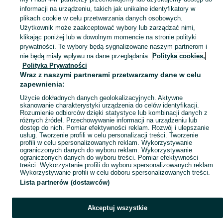
informacji na urządzeniu, takich jak unikalne identyfikatory w
KATEGORIA
plikach cookie w celu przetwarzania danych osobowych.
Użytkownik może zaakceptować wybory lub zarządzać nimi,
klikając poniżej lub w dowolnym momencie na stronie polityki
Skorzystaj z największego serwisu ogłoszeniowego - Wola Hankowska i okolice! Kupuj to, czego pragniesz i sprzedawaj to, czego już nie potrzebujesz!
Zobacz Więc
prywatności. Te wybory będą sygnalizowane naszym partnerom i
nie będą miały wpływu na dane przeglądania.
Polityka cookies,
Mapa kategorii
Polityka Prywatności
Mapa miejscowości
Wraz z naszymi partnerami przetwarzamy dane w celu
zapewnienia:
Mapa ministron
Użycie dokładnych danych geolokalizacyjnych. Aktywne
Popularne wyszukiwania
skanowanie charakterystyki urządzenia do celów identyfikacji.
Rozumienie odbiorców dzięki statystyce lub kombinacji danych z
różnych źródeł. Przechowywanie informacji na urządzeniu lub
dostęp do nich. Pomiar efektywności reklam. Rozwój i ulepszanie
usług. Tworzenie profili w celu personalizacji treści. Tworzenie
profili w celu spersonalizowanych reklam. Wykorzystywanie
ograniczonych danych do wyboru reklam. Wykorzystywanie
ograniczonych danych do wyboru treści. Pomiar efektywności
treści. Wykorzystanie profili do wyboru spersonalizowanych reklam.
Wykorzystywanie profili w celu doboru spersonalizowanych treści.
Lista partnerów (dostawców)
Akceptuj wszystkie