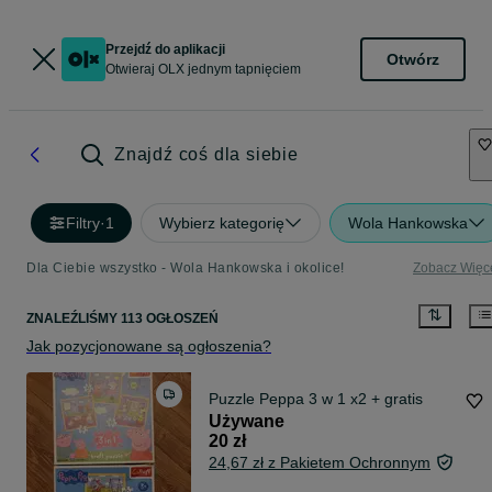
Przejdź do aplikacji
Otwórz
Otwieraj OLX jednym tapnięciem
Znajdź coś dla siebie
Filtry
·
1
Wybierz kategorię
Wola Hankowska
Dla Ciebie wszystko - Wola Hankowska i okolice!
Zobacz Więc
ZNALEŹLIŚMY 113 OGŁOSZEŃ
Jak pozycjonowane są ogłoszenia?
Puzzle Peppa 3 w 1 x2 + gratis
Używane
20 zł
24,67 zł z Pakietem Ochronnym