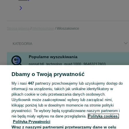
Strona główna
Wielkopolskie
Włoszakowice
KATEGORIA
Popularne wyszukiwania
passat b6
technolog
quad 1000
96463217803
samsung s26 ultra
rower
wertykulator briggs
pieczarki
Dbamy o Twoją prywatność
Zobacz Więcej
My i nasi
447
partnerzy przechowujemy lub uzyskujemy dostęp do
informacji na urządzeniu, takich jak unikalne identyfikatory w
plikach cookie w celu przetwarzania danych osobowych.
Skorzystaj z największego serwisu ogłoszeniowego - Włoszakowice i okolice! Kupuj to, czego pragniesz i sprzedawaj to, czego już nie potrzebujesz!
Zobacz Więc
Użytkownik może zaakceptować wybory lub zarządzać nimi,
klikając poniżej lub w dowolnym momencie na stronie polityki
Mapa kategorii
prywatności. Te wybory będą sygnalizowane naszym partnerom i
Mapa miejscowości
nie będą miały wpływu na dane przeglądania.
Polityka cookies,
Polityka Prywatności
Mapa ministron
Wraz z naszymi partnerami przetwarzamy dane w celu