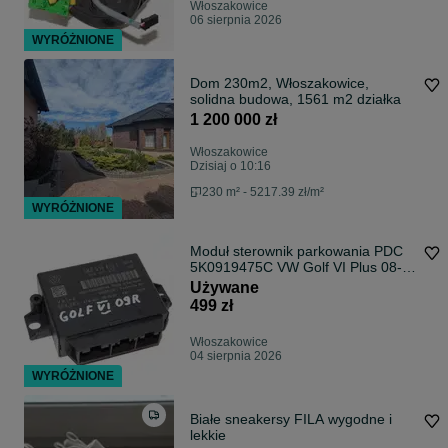
Włoszakowice
06 sierpnia 2026
WYRÓŻNIONE
Dom 230m2, Włoszakowice,
solidna budowa, 1561 m2 działka
1 200 000 zł
Włoszakowice
Dzisiaj o 10:16
230 m² - 5217.39 zł/m²
WYRÓŻNIONE
Moduł sterownik parkowania PDC
5K0919475C VW Golf VI Plus 08-
16r
Używane
499 zł
Włoszakowice
04 sierpnia 2026
WYRÓŻNIONE
Białe sneakersy FILA wygodne i
lekkie