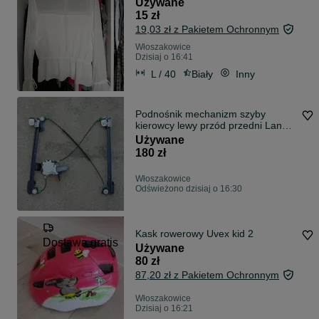
Używane
15 zł
19,03 zł z Pakietem Ochronnym
Włoszakowice
Dzisiaj o 16:41
L / 40
Biały
Inny
Podnośnik mechanizm szyby
kierowcy lewy przód przedni Land
Rover Freelander I 97-03r
Używane
180 zł
Włoszakowice
Odświeżono dzisiaj o 16:30
Kask rowerowy Uvex kid 2
Dostawa gratis
Używane
80 zł
87,20 zł z Pakietem Ochronnym
Włoszakowice
Dzisiaj o 16:21