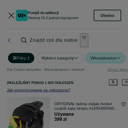
Przejdź do aplikacji
Otwórz
Otwieraj OLX jednym tapnięciem
Znajdź coś dla siebie
Filtry
·
1
Wybierz kategorię
Włoszakowice
Dla Ciebie wszystko - Włoszakowice i okolice!
Zobacz Więc
ZNALEŹLIŚMY
PONAD
1 000 OGŁOSZEŃ
Jak pozycjonowane są ogłoszenia?
ORYGINAŁ taśma zwijak moduł
czujnik kąta skrętu A1695405945
A1694640818 Mercedes A B Klasa
Używane
04-08r
399 zł