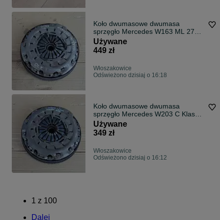
Koło dwumasowe dwumasa
sprzęgło Mercedes W163 ML 270
2.7 CDI
Używane
449 zł
Włoszakowice
Odświeżono dzisiaj o 16:18
Koło dwumasowe dwumasa
sprzęgło Mercedes W203 C Klasa
1.8 Kompressor
Używane
349 zł
Włoszakowice
Odświeżono dzisiaj o 16:12
1
z
100
Dalej