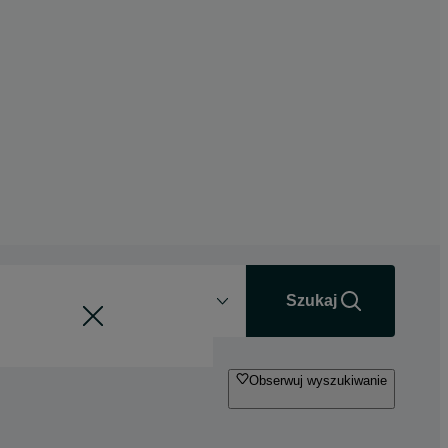
Odległość
+0 km
Szukaj
Obserwuj wyszukiwanie