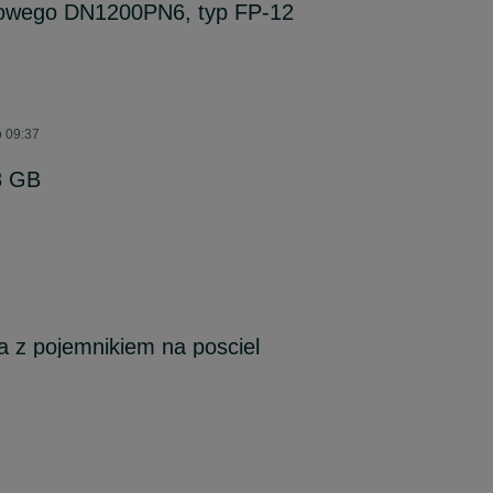
ionowego DN1200PN6, typ FP-12
o 09:37
8 GB
 z pojemnikiem na posciel