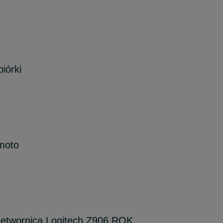
iórki
moto
zetwornica Logitech Z906 ROK