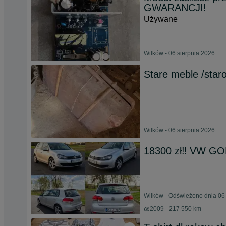
GWARANCJI!
Używane
Wilków - 06 sierpnia 2026
Stare meble /staro
Wilków - 06 sierpnia 2026
18300 zł‼️ VW GO
Wilków - Odświeżono dnia 06
2009 - 217 550 km