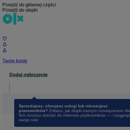
Przejdź do głównej części
Przejdź do stopki
Czat
Twoje konto
Dodaj ogłoszenie
Dla biznesu
opens in a new tab
Sprzedajesz, oferujesz usługi lub rekrutujesz
pracowników?
Zobacz, jak dzięki naszym rozwiązaniom dl
firm możesz dotrzeć do milionów użytkowników — i osiągną
swoje cele.