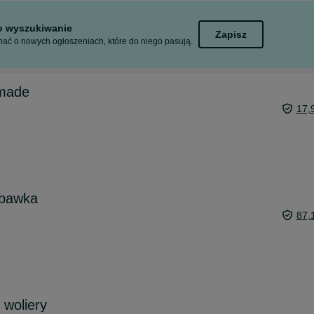
to wyszukiwanie
Zapisz
ać o nowych ogłoszeniach, które do niego pasują.
dmade
17,
abawka
87,
 woliery