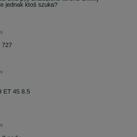
e jednak ktoś szuka?
26
 727
26
 ET 45 8.5
26