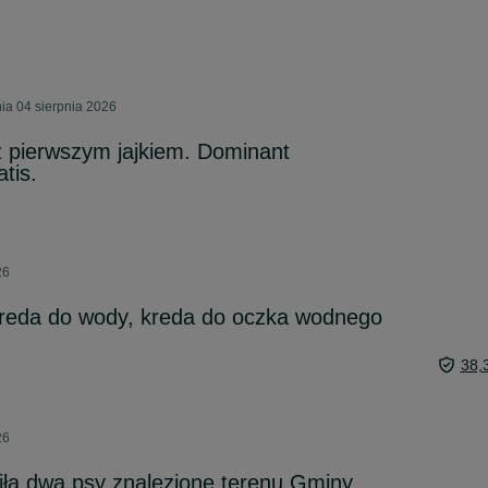
ia 04 sierpnia 2026
z pierwszym jajkiem. Dominant
tis.
26
kreda do wody, kreda do oczka wodnego
38,
26
fiła dwa psy znalezione terenu Gminy