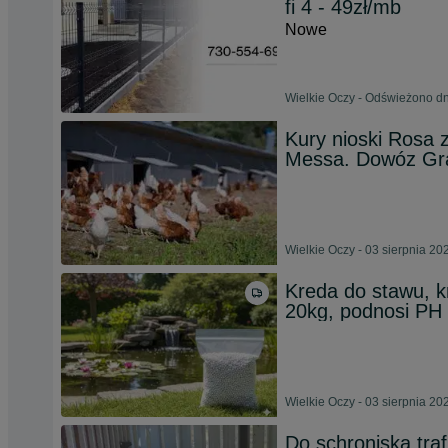
fi 4 - 49zł/mb
Nowe
Wielkie Oczy - Odświeżono dn
Kury nioski Rosa 
Messa. Dowóz Gra
Wielkie Oczy - 03 sierpnia 20
Kreda do stawu, 
20kg, podnosi PH
Wielkie Oczy - 03 sierpnia 20
Do schroniska tra