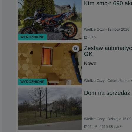
Ktm smc-r 690 akr
Wielkie Oczy - 12 lipca 2026
WYRÓŻNIONE
2016
Zestaw automatyc
GK
Nowe
Wielkie Oczy - Odświeżono dzi
WYRÓŻNIONE
Dom na sprzedaż 
Wielkie Oczy - Dzisiaj o 16:09
65 m² - 4615.38 zł/m²