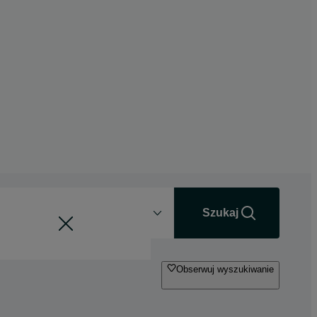
Odległość
+0 km
Szukaj
Obserwuj wyszukiwanie