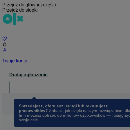
Przejdź do głównej części
Przejdź do stopki
Czat
Twoje konto
Dodaj ogłoszenie
Dla biznesu
opens in a new tab
Sprzedajesz, oferujesz usługi lub rekrutujesz
pracowników?
Zobacz, jak dzięki naszym rozwiązaniom dl
firm możesz dotrzeć do milionów użytkowników — i osiągną
swoje cele.