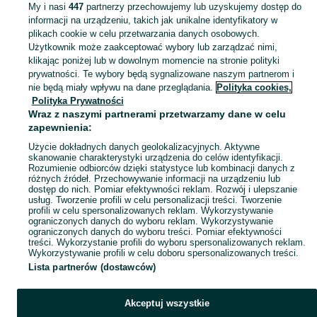
My i nasi
447
partnerzy przechowujemy lub uzyskujemy dostęp do
informacji na urządzeniu, takich jak unikalne identyfikatory w
KATEGORIA
plikach cookie w celu przetwarzania danych osobowych.
Użytkownik może zaakceptować wybory lub zarządzać nimi,
klikając poniżej lub w dowolnym momencie na stronie polityki
Skorzystaj z największego serwisu ogłoszeniowego - Wielka Wieś i okolice! Kupuj to, czego pragniesz i sprzedawaj to, czego już nie potrzebujesz!
Zobacz Więc
prywatności. Te wybory będą sygnalizowane naszym partnerom i
nie będą miały wpływu na dane przeglądania.
Polityka cookies,
Mapa kategorii
Polityka Prywatności
Mapa miejscowości
Wraz z naszymi partnerami przetwarzamy dane w celu
zapewnienia:
Mapa ministron
Użycie dokładnych danych geolokalizacyjnych. Aktywne
Popularne wyszukiwania
skanowanie charakterystyki urządzenia do celów identyfikacji.
Rozumienie odbiorców dzięki statystyce lub kombinacji danych z
różnych źródeł. Przechowywanie informacji na urządzeniu lub
dostęp do nich. Pomiar efektywności reklam. Rozwój i ulepszanie
usług. Tworzenie profili w celu personalizacji treści. Tworzenie
profili w celu spersonalizowanych reklam. Wykorzystywanie
ograniczonych danych do wyboru reklam. Wykorzystywanie
ograniczonych danych do wyboru treści. Pomiar efektywności
treści. Wykorzystanie profili do wyboru spersonalizowanych reklam.
Wykorzystywanie profili w celu doboru spersonalizowanych treści.
Lista partnerów (dostawców)
Akceptuj wszystkie