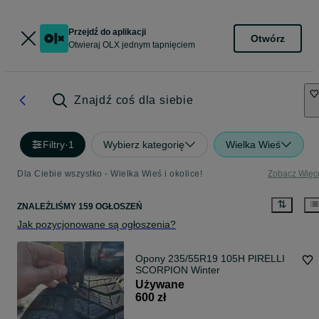
Przejdź do aplikacji
Otwórz
Otwieraj OLX jednym tapnięciem
Znajdź coś dla siebie
Filtry
·
1
Wybierz kategorię
Wielka Wieś
Dla Ciebie wszystko - Wielka Wieś i okolice!
Zobacz Więc
ZNALEŹLIŚMY 159 OGŁOSZEŃ
Jak pozycjonowane są ogłoszenia?
Opony 235/55R19 105H PIRELLI
SCORPION Winter
Używane
600 zł