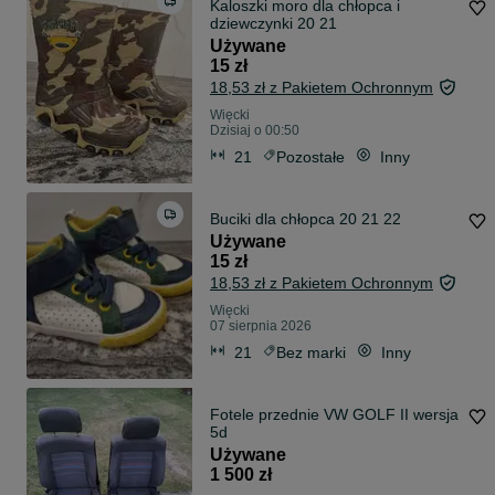
Kaloszki moro dla chłopca i
dziewczynki 20 21
Używane
15 zł
18,53 zł z Pakietem Ochronnym
Więcki
Dzisiaj o 00:50
21
Pozostałe
Inny
Buciki dla chłopca 20 21 22
Używane
15 zł
18,53 zł z Pakietem Ochronnym
Więcki
07 sierpnia 2026
21
Bez marki
Inny
Fotele przednie VW GOLF II wersja
5d
Używane
1 500 zł