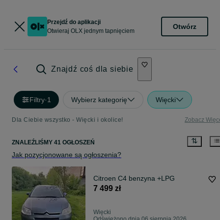
Przejdź do aplikacji
Otwórz
Otwieraj OLX jednym tapnięciem
Znajdź coś dla siebie
Filtry
·
1
Wybierz kategorię
Więcki
Dla Ciebie wszystko - Więcki i okolice!
Zobacz Więc
ZNALEŹLIŚMY 41 OGŁOSZEŃ
Jak pozycjonowane są ogłoszenia?
Citroen C4 benzyna +LPG
7 499 zł
Więcki
Odświeżono dnia 06 sierpnia 2026