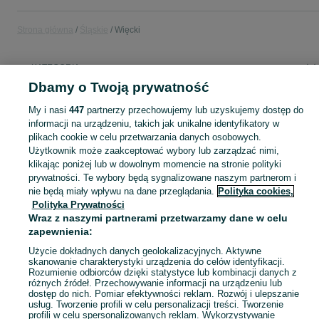
Strona główna
Śląskie
Więcki
KATEGORIA
Dbamy o Twoją prywatność
Popularne wyszukiwania
My i nasi
447
partnerzy przechowujemy lub uzyskujemy dostęp do
elewacja betonowa
elewacja
lekkie felgi 5x114,3 17
informacji na urządzeniu, takich jak unikalne identyfikatory w
plikach cookie w celu przetwarzania danych osobowych.
Użytkownik może zaakceptować wybory lub zarządzać nimi,
Skorzystaj z największego serwisu ogłoszeniowego - Więcki i okolice! Kupuj to, czego pragniesz i sprzedawaj to, czego już nie potrzebujesz!
Zobacz Więc
klikając poniżej lub w dowolnym momencie na stronie polityki
prywatności. Te wybory będą sygnalizowane naszym partnerom i
nie będą miały wpływu na dane przeglądania.
Polityka cookies,
Mapa kategorii
Polityka Prywatności
Mapa miejscowości
Wraz z naszymi partnerami przetwarzamy dane w celu
Mapa ministron
zapewnienia:
Popularne wyszukiwania
Użycie dokładnych danych geolokalizacyjnych. Aktywne
skanowanie charakterystyki urządzenia do celów identyfikacji.
Rozumienie odbiorców dzięki statystyce lub kombinacji danych z
różnych źródeł. Przechowywanie informacji na urządzeniu lub
dostęp do nich. Pomiar efektywności reklam. Rozwój i ulepszanie
usług. Tworzenie profili w celu personalizacji treści. Tworzenie
profili w celu spersonalizowanych reklam. Wykorzystywanie