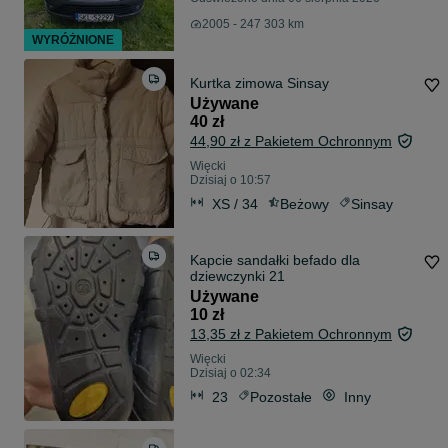
2005 - 247 303 km
WYRÓŻNIONE
Kurtka zimowa Sinsay
Używane
40 zł
44,90 zł z Pakietem Ochronnym
Więcki
Dzisiaj o 10:57
XS / 34
Beżowy
Sinsay
Kapcie sandałki befado dla
dziewczynki 21
Używane
10 zł
13,35 zł z Pakietem Ochronnym
Więcki
Dzisiaj o 02:34
23
Pozostałe
Inny