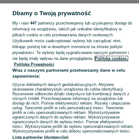
KATEGORIA
Dbamy o Twoją prywatność
Popularne wyszukiwania
My i nasi
447
partnerzy przechowujemy lub uzyskujemy dostęp do
nieruchomości
informacji na urządzeniu, takich jak unikalne identyfikatory w
plikach cookie w celu przetwarzania danych osobowych.
Użytkownik może zaakceptować wybory lub zarządzać nimi,
Skorzystaj z największego serwisu ogłoszeniowego - Wiecanowo i okolice! Kupuj to, czego pragniesz i sprzedawaj to, czego już nie potrzebujesz!
Zobacz Więc
klikając poniżej lub w dowolnym momencie na stronie polityki
prywatności. Te wybory będą sygnalizowane naszym partnerom i
nie będą miały wpływu na dane przeglądania.
Polityka cookies,
Mapa kategorii
Polityka Prywatności
Mapa miejscowości
Wraz z naszymi partnerami przetwarzamy dane w celu
zapewnienia:
Mapa ministron
Użycie dokładnych danych geolokalizacyjnych. Aktywne
Popularne wyszukiwania
skanowanie charakterystyki urządzenia do celów identyfikacji.
Rozumienie odbiorców dzięki statystyce lub kombinacji danych z
różnych źródeł. Przechowywanie informacji na urządzeniu lub
dostęp do nich. Pomiar efektywności reklam. Rozwój i ulepszanie
usług. Tworzenie profili w celu personalizacji treści. Tworzenie
profili w celu spersonalizowanych reklam. Wykorzystywanie
ograniczonych danych do wyboru reklam. Wykorzystywanie
ograniczonych danych do wyboru treści. Pomiar efektywności
treści. Wykorzystanie profili do wyboru spersonalizowanych reklam.
Wykorzystywanie profili w celu doboru spersonalizowanych treści.
Lista partnerów (dostawców)