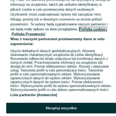
informacji na urządzeniu, takich jak unikalne identyfikatory w
KATEGORIA
plikach cookie w celu przetwarzania danych osobowych.
Użytkownik może zaakceptować wybory lub zarządzać nimi,
klikając poniżej lub w dowolnym momencie na stronie polityki
Skorzystaj z największego serwisu ogłoszeniowego - Wiatrak i okolice! Kupuj to, czego pragniesz i sprzedawaj to, czego już nie potrzebujesz!
Zobacz Więc
prywatności. Te wybory będą sygnalizowane naszym partnerom i
nie będą miały wpływu na dane przeglądania.
Polityka cookies,
Mapa kategorii
Polityka Prywatności
Mapa miejscowości
Wraz z naszymi partnerami przetwarzamy dane w celu
zapewnienia:
Mapa ministron
Użycie dokładnych danych geolokalizacyjnych. Aktywne
Popularne wyszukiwania
skanowanie charakterystyki urządzenia do celów identyfikacji.
Rozumienie odbiorców dzięki statystyce lub kombinacji danych z
różnych źródeł. Przechowywanie informacji na urządzeniu lub
dostęp do nich. Pomiar efektywności reklam. Rozwój i ulepszanie
usług. Tworzenie profili w celu personalizacji treści. Tworzenie
profili w celu spersonalizowanych reklam. Wykorzystywanie
ograniczonych danych do wyboru reklam. Wykorzystywanie
ograniczonych danych do wyboru treści. Pomiar efektywności
treści. Wykorzystanie profili do wyboru spersonalizowanych reklam.
Wykorzystywanie profili w celu doboru spersonalizowanych treści.
Lista partnerów (dostawców)
Akceptuj wszystkie