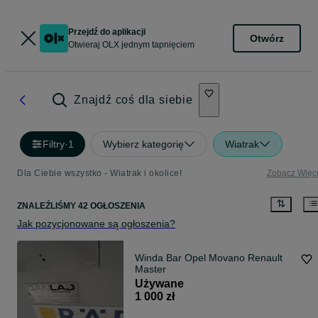
Przejdź do aplikacji
Otwórz
Otwieraj OLX jednym tapnięciem
Znajdź coś dla siebie
Filtry
·
1
Wybierz kategorię
Wiatrak
Dla Ciebie wszystko - Wiatrak i okolice!
Zobacz Więc
ZNALEŹLIŚMY 42 OGŁOSZENIA
Jak pozycjonowane są ogłoszenia?
Winda Bar Opel Movano Renault
Master
Używane
1 000 zł