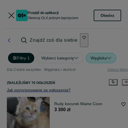
Przejdź do aplikacji
Otwórz
Otwieraj OLX jednym tapnięciem
Znajdź coś dla siebie
Filtry
·
1
Wybierz kategorię
Węgliska
Dla Ciebie wszystko - Węgliska i okolice!
Zobacz Więc
ZNALEŹLIŚMY 70 OGŁOSZEŃ
Jak pozycjonowane są ogłoszenia?
Rudy kocurek Maine Coon
3 300 zł