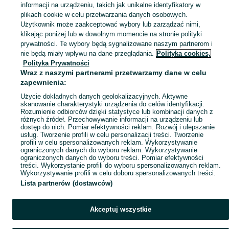
informacji na urządzeniu, takich jak unikalne identyfikatory w
KATEGORIA
plikach cookie w celu przetwarzania danych osobowych.
Użytkownik może zaakceptować wybory lub zarządzać nimi,
klikając poniżej lub w dowolnym momencie na stronie polityki
Skorzystaj z największego serwisu ogłoszeniowego - Węgliska i okolice! Kupuj to, czego pragniesz i sprzedawaj to, czego już nie potrzebujesz!
Zobacz Więc
prywatności. Te wybory będą sygnalizowane naszym partnerom i
nie będą miały wpływu na dane przeglądania.
Polityka cookies,
Mapa kategorii
Polityka Prywatności
Mapa miejscowości
Wraz z naszymi partnerami przetwarzamy dane w celu
zapewnienia:
Mapa ministron
Użycie dokładnych danych geolokalizacyjnych. Aktywne
Popularne wyszukiwania
skanowanie charakterystyki urządzenia do celów identyfikacji.
Rozumienie odbiorców dzięki statystyce lub kombinacji danych z
różnych źródeł. Przechowywanie informacji na urządzeniu lub
dostęp do nich. Pomiar efektywności reklam. Rozwój i ulepszanie
usług. Tworzenie profili w celu personalizacji treści. Tworzenie
profili w celu spersonalizowanych reklam. Wykorzystywanie
ograniczonych danych do wyboru reklam. Wykorzystywanie
ograniczonych danych do wyboru treści. Pomiar efektywności
treści. Wykorzystanie profili do wyboru spersonalizowanych reklam.
Wykorzystywanie profili w celu doboru spersonalizowanych treści.
Lista partnerów (dostawców)
Akceptuj wszystkie