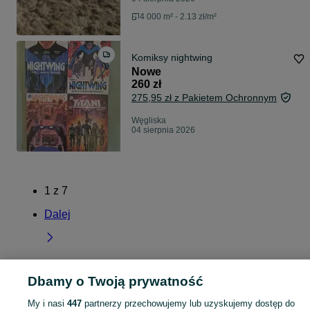
4 000 m² - 2.13 zł/m²
Komiksy nightwing
Nowe
260 zł
275,95 zł z Pakietem Ochronnym
Węgliska
04 sierpnia 2026
1
z
7
Dalej
Dbamy o Twoją prywatność
Strona główna
Podkarpackie
Węgliska
My i nasi
447
partnerzy przechowujemy lub uzyskujemy dostęp do