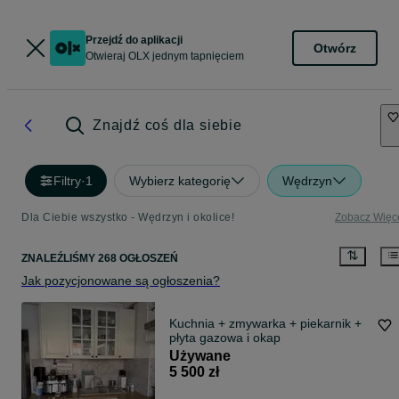
Przejdź do aplikacji
Otwórz
Otwieraj OLX jednym tapnięciem
Znajdź coś dla siebie
Filtry
·
1
Wybierz kategorię
Wędrzyn
Dla Ciebie wszystko - Wędrzyn i okolice!
Zobacz Więc
ZNALEŹLIŚMY 268 OGŁOSZEŃ
Jak pozycjonowane są ogłoszenia?
Kuchnia + zmywarka + piekarnik +
płyta gazowa i okap
Używane
5 500 zł