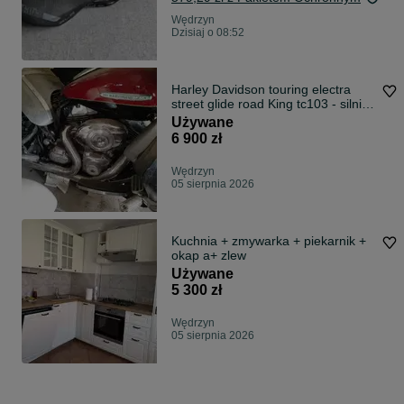
Wędrzyn
Dzisiaj o 08:52
Harley Davidson touring electra
street glide road King tc103 - silnik
przebieg 40tys km
Używane
6 900 zł
Wędrzyn
05 sierpnia 2026
Kuchnia + zmywarka + piekarnik +
okap a+ zlew
Używane
5 300 zł
Wędrzyn
05 sierpnia 2026