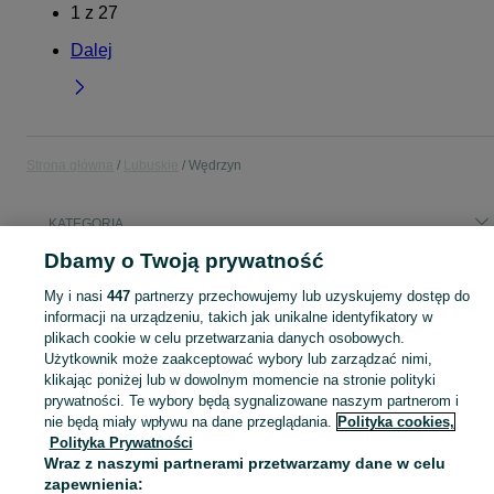
1
z
27
Dalej
Strona główna
Lubuskie
Wędrzyn
KATEGORIA
Dbamy o Twoją prywatność
Popularne wyszukiwania
My i nasi
447
partnerzy przechowujemy lub uzyskujemy dostęp do
kontener morski
amazon
informacji na urządzeniu, takich jak unikalne identyfikatory w
plikach cookie w celu przetwarzania danych osobowych.
Użytkownik może zaakceptować wybory lub zarządzać nimi,
Skorzystaj z największego serwisu ogłoszeniowego - Wędrzyn i okolice! Kupuj to, czego pragniesz i sprzedawaj to, czego już nie potrzebujesz!
Zobacz Więc
klikając poniżej lub w dowolnym momencie na stronie polityki
prywatności. Te wybory będą sygnalizowane naszym partnerom i
Mapa kategorii
nie będą miały wpływu na dane przeglądania.
Polityka cookies,
Polityka Prywatności
Mapa miejscowości
Wraz z naszymi partnerami przetwarzamy dane w celu
Mapa ministron
zapewnienia: