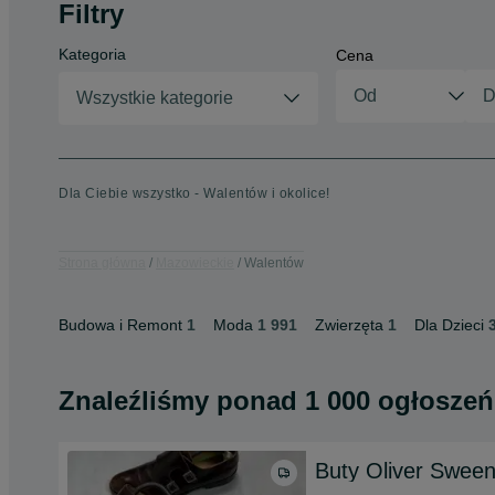
Filtry
Kategoria
Cena
Wszystkie kategorie
Dla Ciebie wszystko - Walentów i okolice!
Strona główna
Mazowieckie
Walentów
Budowa i Remont
1
Moda
1 991
Zwierzęta
1
Dla Dzieci
Znaleźliśmy
ponad
1 000 ogłoszeń
Buty Oliver Sween