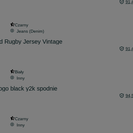
91,
Czarny
Jeans (Denim)
d Rugby Jersey Vintage
91,
Biały
Inny
logo black y2k spodnie
94,
Czarny
Inny