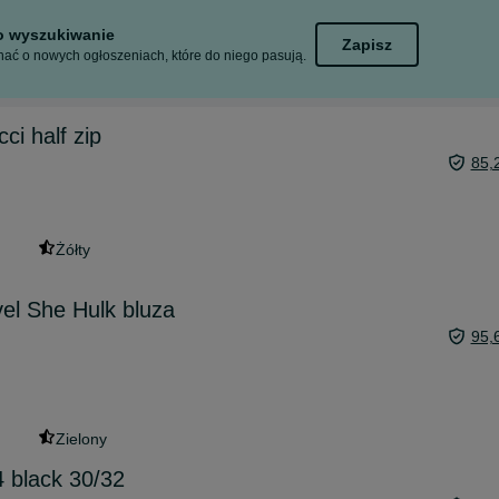
to wyszukiwanie
Zapisz
ać o nowych ogłoszeniach, które do niego pasują.
ci half zip
85,
Żółty
el She Hulk bluza
95,
Zielony
4 black 30/32