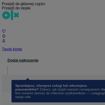
Przejdź do głównej części
Przejdź do stopki
Czat
Twoje konto
Dodaj ogłoszenie
Dla biznesu
opens in a new tab
Sprzedajesz, oferujesz usługi lub rekrutujesz
pracowników?
Zobacz, jak dzięki naszym rozwiązaniom dl
firm możesz dotrzeć do milionów użytkowników — i osiągną
swoje cele.