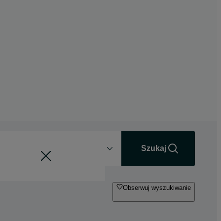
Odległość
+0 km
Szukaj
Obserwuj wyszukiwanie