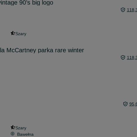
intage 90’s big logo
118,
Szary
lla McCartney parka rare winter
118,
95,
Szary
Bawełna