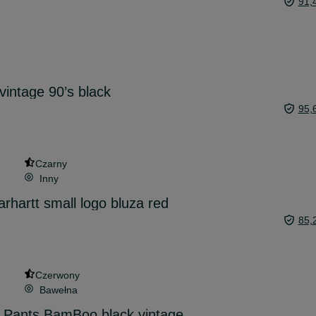
91,
vintage 90’s black
95,
Czarny
Inny
rhartt small logo bluza red
85,
Czerwony
Bawełna
 Pants BamBoo black vintage