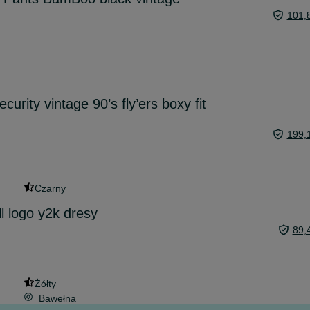
101,
rity vintage 90’s fly’ers boxy fit
199,
Czarny
l logo y2k dresy
89,
Żółty
Bawełna