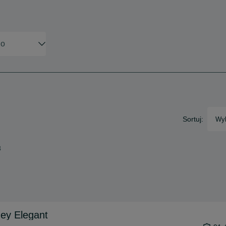
Sortuj:
Wyb
3
ey Elegant