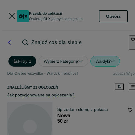
Przejdź do aplikacji
Otwórz
Otwieraj OLX jednym tapnięciem
Znajdź coś dla siebie
Filtry
·
1
Wybierz kategorię
Wałdyki
Dla Ciebie wszystko - Wałdyki i okolice!
Zobacz Więc
ZNALEŹLIŚMY 21 OGŁOSZEŃ
Jak pozycjonowane są ogłoszenia?
Sprzedam słomę z pukosa
Nowe
50 zł