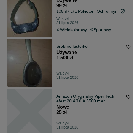
Używane
99 zł
105,97 zł z Pakietem Ochronnym
Wałdyki
31 lipca 2026
Wielokolorowy
Sportowy
Srebrne lusterko
Używane
1 500 zł
Wałdyki
31 lipca 2026
Amazon Oryginalny Viper Tech
efest 20 A/10 A 3500 mAh
akumulator 18650
Nowe
35 zł
Wałdyki
31 lipca 2026