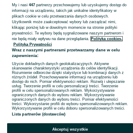
My i nasi
447
partnerzy przechowujemy lub uzyskujemy dostęp do
informacji na urządzeniu, takich jak unikalne identyfikatory w
KATEGORIA
plikach cookie w celu przetwarzania danych osobowych.
Użytkownik może zaakceptować wybory lub zarządzać nimi,
klikając poniżej lub w dowolnym momencie na stronie polityki
Skorzystaj z największego serwisu ogłoszeniowego - Wałdyki i okolice! Kupuj to, czego pragniesz i sprzedawaj to, czego już nie potrzebujesz!
Zobacz Więc
prywatności. Te wybory będą sygnalizowane naszym partnerom i
nie będą miały wpływu na dane przeglądania.
Polityka cookies,
Mapa kategorii
Polityka Prywatności
Mapa miejscowości
Wraz z naszymi partnerami przetwarzamy dane w celu
zapewnienia:
Mapa ministron
Użycie dokładnych danych geolokalizacyjnych. Aktywne
Popularne wyszukiwania
skanowanie charakterystyki urządzenia do celów identyfikacji.
Rozumienie odbiorców dzięki statystyce lub kombinacji danych z
różnych źródeł. Przechowywanie informacji na urządzeniu lub
dostęp do nich. Pomiar efektywności reklam. Rozwój i ulepszanie
usług. Tworzenie profili w celu personalizacji treści. Tworzenie
profili w celu spersonalizowanych reklam. Wykorzystywanie
ograniczonych danych do wyboru reklam. Wykorzystywanie
ograniczonych danych do wyboru treści. Pomiar efektywności
treści. Wykorzystanie profili do wyboru spersonalizowanych reklam.
Wykorzystywanie profili w celu doboru spersonalizowanych treści.
Lista partnerów (dostawców)
Akceptuj wszystkie