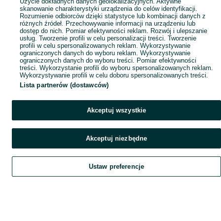
Użycie dokładnych danych geolokalizacyjnych. Aktywne
skanowanie charakterystyki urządzenia do celów identyfikacji.
Rozumienie odbiorców dzięki statystyce lub kombinacji danych z
różnych źródeł. Przechowywanie informacji na urządzeniu lub
dostęp do nich. Pomiar efektywności reklam. Rozwój i ulepszanie
usług. Tworzenie profili w celu personalizacji treści. Tworzenie
profili w celu spersonalizowanych reklam. Wykorzystywanie
ograniczonych danych do wyboru reklam. Wykorzystywanie
ograniczonych danych do wyboru treści. Pomiar efektywności
treści. Wykorzystanie profili do wyboru spersonalizowanych reklam.
Wykorzystywanie profili w celu doboru spersonalizowanych treści.
Lista partnerów (dostawców)
Akceptuj wszystkie
Akceptuj niezbędne
Ustaw preferencje
Szukaj
Home
Home
Home
Obserwujesz
Favorite
Favorite
Favorite
Dodaj
List it
List it
List it
Chat
Chat
Chat
Czat
My OLX
My OLX
My OLX
Konto