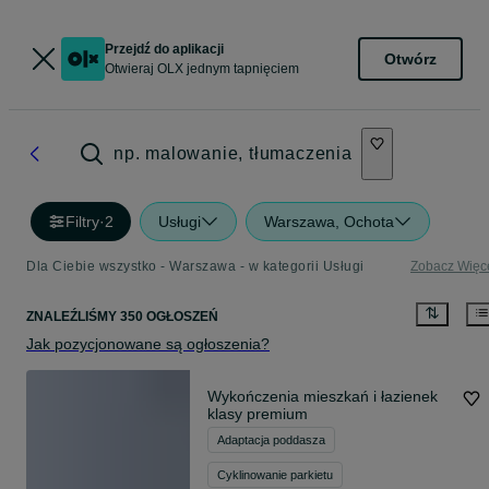
Przejdź do aplikacji
Otwórz
Otwieraj OLX jednym tapnięciem
np. malowanie, tłumaczenia
Filtry
·
2
Usługi
Warszawa, Ochota
Dla Ciebie wszystko - Warszawa - w kategorii Usługi
Zobacz Więc
ZNALEŹLIŚMY 350 OGŁOSZEŃ
Jak pozycjonowane są ogłoszenia?
Wykończenia mieszkań i łazienek
klasy premium
Adaptacja poddasza
Cyklinowanie parkietu