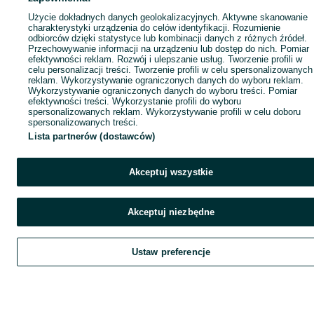
Użycie dokładnych danych geolokalizacyjnych. Aktywne skanowanie
charakterystyki urządzenia do celów identyfikacji. Rozumienie
odbiorców dzięki statystyce lub kombinacji danych z różnych źródeł.
Przechowywanie informacji na urządzeniu lub dostęp do nich. Pomiar
efektywności reklam. Rozwój i ulepszanie usług. Tworzenie profili w
celu personalizacji treści. Tworzenie profili w celu spersonalizowanych
reklam. Wykorzystywanie ograniczonych danych do wyboru reklam.
Wykorzystywanie ograniczonych danych do wyboru treści. Pomiar
efektywności treści. Wykorzystanie profili do wyboru
spersonalizowanych reklam. Wykorzystywanie profili w celu doboru
spersonalizowanych treści.
Lista partnerów (dostawców)
Akceptuj wszystkie
Akceptuj niezbędne
Ustaw preferencje
Szukaj
Home
Home
Obserwujesz
Favorite
Favorite
Dodaj
List it
List it
Chat
Chat
Czat
My O
My O
Kont