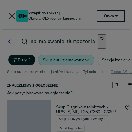
Przejdź do aplikacji
Otwórz
Otwieraj OLX jednym tapnięciem
np. malowanie, tłumaczenia
Filtry
·
2
Skup aut i złomowanie
Specjalizacje
Skup aut, złomowanie pojazdów i kasacja - Tykocin - sprawdź ogłoszenia
Zobacz Więc
ZNALEŹLIŚMY 1 OGŁOSZENIE
Jak pozycjonowane są ogłoszenia?
Skup Ciągników rolniczych -
URSUS, MF, T25, C360 , C330 /
Cała Polska
Skup aut używanych prywatnych
Recykling metali