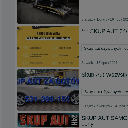
Białystok, Bojary - 16 lipca 2
*** SKUP AUT 24/7
Skup aut używanych flo
Suwałki - 15 lipca 2026
Skup Aut Wszystki
Skup aut używanych pr
Białystok, Skorupy - 19 lipca 
SKUP AUT SAMOC
ceny