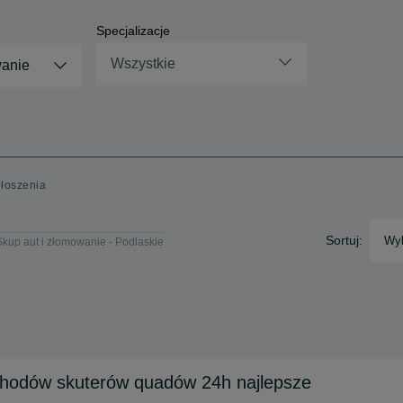
Specjalizacje
Wszystkie
wanie
głoszenia
Sortuj:
Wyb
Skup aut i złomowanie - Podlaskie
odów skuterów quadów 24h najlepsze