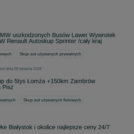
 BMW uszkodzonych Busów Lawet Wywrotek
 Renault Autoskup Sprinter /cały kraj
towych
Skup aut używanych prywatnych
ono dnia 08 sierpnia 2026
kup do 5tys Łomża +150km Zambrów
 Pisz
ywatnych
Skup aut używanych flotowych
e Białystok i okolice najlepsze ceny 24/7