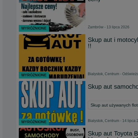
Zambrów - 13 lipca 2026
WYRÓŻNIONE
Skup aut i motocy
!!
Białystok, Centrum - Odśwież
WYRÓŻNIONE
Skup aut samocho
Skup aut używanych flo
Białystok, Centrum - 14 lipca
WYRÓŻNIONE
Skup aut Toyota