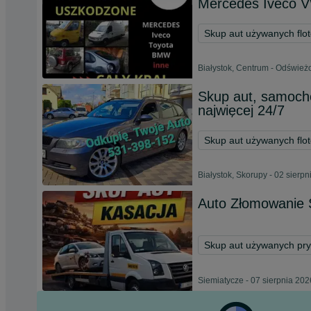
Mercedes Iveco VW
Skup aut używanych flo
Białystok, Centrum - Odśwież
Skup aut, samoch
najwięcej 24/7
Skup aut używanych flo
Białystok, Skorupy - 02 sierp
Auto Złomowanie 
Skup aut używanych pr
Siemiatycze - 07 sierpnia 202