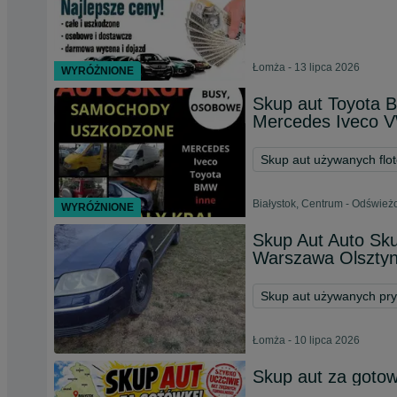
Łomża - 13 lipca 2026
WYRÓŻNIONE
Skup aut Toyota
Mercedes Iveco VW
Skup aut używanych flo
Białystok, Centrum - Odśwież
WYRÓŻNIONE
Skup Aut Auto S
Warszawa Olsztyn
Skup aut używanych pr
Łomża - 10 lipca 2026
Skup aut za gotowk