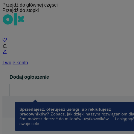
Przejdź do głównej części
Przejdź do stopki
Czat
Twoje konto
Dodaj ogłoszenie
Dla biznesu
opens in a new tab
Sprzedajesz, oferujesz usługi lub rekrutujesz
pracowników?
Zobacz, jak dzięki naszym rozwiązaniom dl
firm możesz dotrzeć do milionów użytkowników — i osiągną
swoje cele.