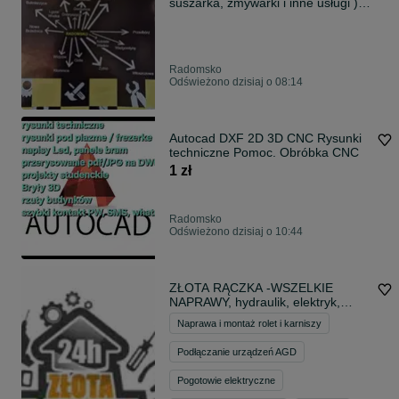
suszarka, zmywarki i inne usługi )
RADOMSKO, WIELGOMŁYNY,
GORZKOWICE, PRZEDBÓRZ,
KAMIEŃSK, KLESZCZÓW
Radomsko
Odświeżono dzisiaj o 08:14
Autocad DXF 2D 3D CNC Rysunki
techniczne Pomoc. Obróbka CNC
1 zł
Radomsko
Odświeżono dzisiaj o 10:44
ZŁOTA RĄCZKA -WSZELKIE
NAPRAWY, hydraulik, elektryk,
składanie mebli, udrażnianie
Naprawa i montaż rolet i karniszy
przepychanie rur
Podłączanie urządzeń AGD
Pogotowie elektryczne