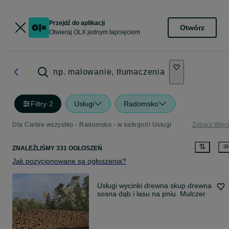
Przejdź do aplikacji
Otwórz
Otwieraj OLX jednym tapnięciem
np. malowanie, tłumaczenia
Filtry
·
2
Usługi
Radomsko
Dla Ciebie wszystko - Radomsko - w kategorii Usługi
Zobacz Więc
ZNALEŹLIŚMY 331 OGŁOSZEŃ
Jak pozycjonowane są ogłoszenia?
Usługi wycinki drewna skup drewna
sosna dąb i lasu na pniu. Mulczer