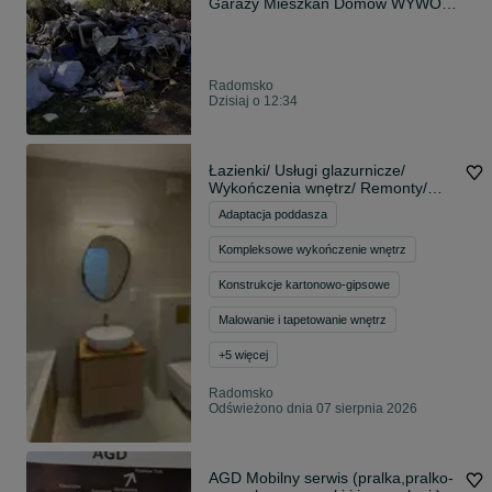
Garaży Mieszkań Domów WYWOZ
Śmieci Odpadów
Radomsko
Dzisiaj o 12:34
Łazienki/ Usługi glazurnicze/
Wykończenia wnętrz/ Remonty/
Sucha zabudowa/ Podwieszane
Adaptacja poddasza
sufity/ Malowanie
Kompleksowe wykończenie wnętrz
Konstrukcje kartonowo-gipsowe
Malowanie i tapetowanie wnętrz
+
5
więcej
Radomsko
Odświeżono dnia 07 sierpnia 2026
AGD Mobilny serwis (pralka,pralko-