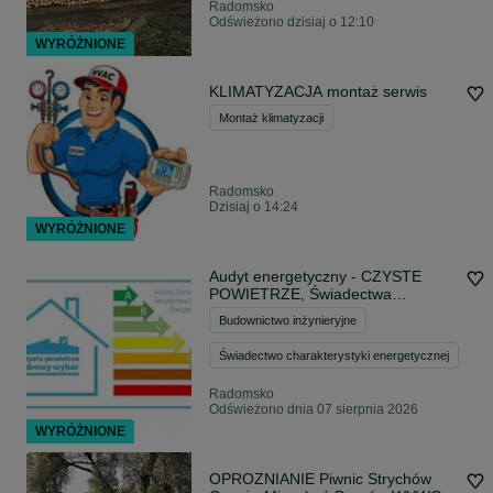
Radomsko
Odświeżono dzisiaj o 12:10
WYRÓŻNIONE
KLIMATYZACJA montaż serwis
Montaż klimatyzacji
Radomsko
Dzisiaj o 14:24
WYRÓŻNIONE
Audyt energetyczny - CZYSTE
POWIETRZE, Świadectwa
Charakterystyki Energetycznej
Budownictwo inżynieryjne
Świadectwo charakterystyki energetycznej
Radomsko
Odświeżono dnia 07 sierpnia 2026
WYRÓŻNIONE
OPROZNIANIE Piwnic Strychów