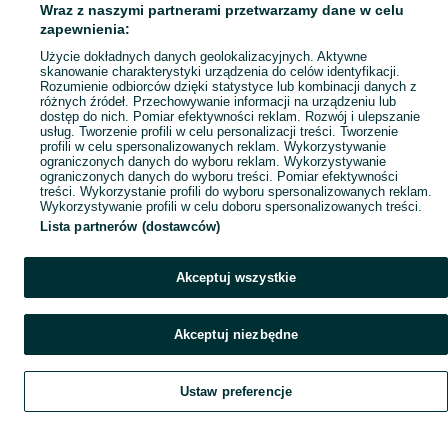
Wraz z naszymi partnerami przetwarzamy dane w celu
zapewnienia:
Użycie dokładnych danych geolokalizacyjnych. Aktywne
skanowanie charakterystyki urządzenia do celów identyfikacji.
Rozumienie odbiorców dzięki statystyce lub kombinacji danych z
różnych źródeł. Przechowywanie informacji na urządzeniu lub
dostęp do nich. Pomiar efektywności reklam. Rozwój i ulepszanie
It seems like a dead
usług. Tworzenie profili w celu personalizacji treści. Tworzenie
end
profili w celu spersonalizowanych reklam. Wykorzystywanie
ograniczonych danych do wyboru reklam. Wykorzystywanie
ograniczonych danych do wyboru treści. Pomiar efektywności
treści. Wykorzystanie profili do wyboru spersonalizowanych reklam.
Refresh the page or go back to
Wykorzystywanie profili w celu doboru spersonalizowanych treści.
the homepage
Lista partnerów (dostawców)
Refresh
Akceptuj wszystkie
Akceptuj niezbędne
Ustaw preferencje
Szukaj
Home
Obserwujesz
Favorite
Dodaj
List it
Chat
Czat
My OLX
Konto