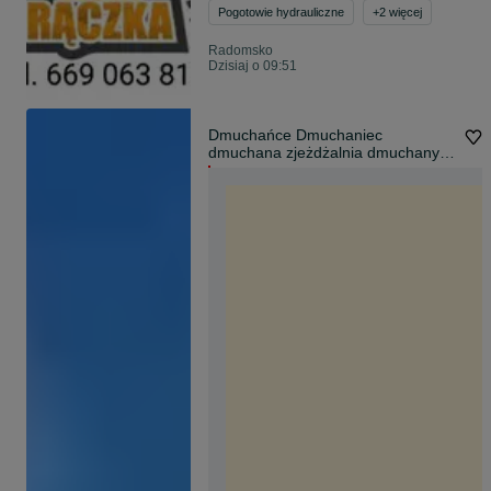
Pogotowie hydrauliczne
+
2
więcej
Radomsko
Dzisiaj o 09:51
Dmuchańce Dmuchaniec
dmuchana zjeżdżalnia dmuchany
zamek - Wynajem