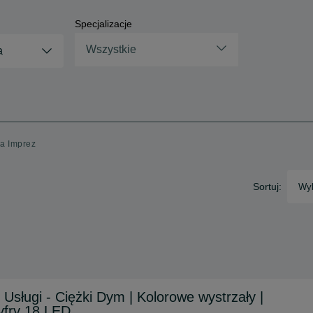
Specjalizacje
Wszystkie
a
ga Imprez
Sortuj:
Wyb
Usługi - Ciężki Dym | Kolorowe wystrzały |
Cyfry 18 LED