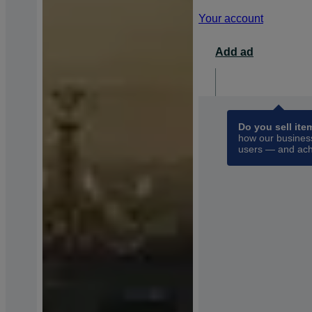
Your account
Add ad
For busin
opens 
Do you sell ite
how our business
users — and ach