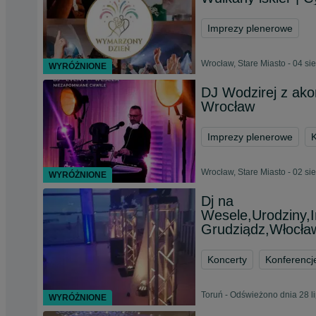
Imprezy plenerowe
Wrocław, Stare Miasto - 04 si
WYRÓŻNIONE
DJ Wodzirej z ako
Wrocław
Imprezy plenerowe
K
Wrocław, Stare Miasto - 02 si
WYRÓŻNIONE
Dj na
Wesele,Urodziny,I
Grudziądz,Włocła
Koncerty
Konferencj
Toruń - Odświeżono dnia 28 l
WYRÓŻNIONE