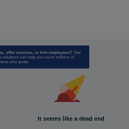
ess
in a new tab
ms, offer services, or hire employees?
See
 solutions can help you reach millions of
ieve your goals.
It seems like a dead end