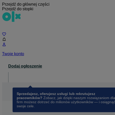
Przejdź do głównej części
Przejdź do stopki
Czat
Twoje konto
Dodaj ogłoszenie
Dla biznesu
opens in a new tab
Sprzedajesz, oferujesz usługi lub rekrutujesz
pracowników?
Zobacz, jak dzięki naszym rozwiązaniom dl
firm możesz dotrzeć do milionów użytkowników — i osiągną
swoje cele.