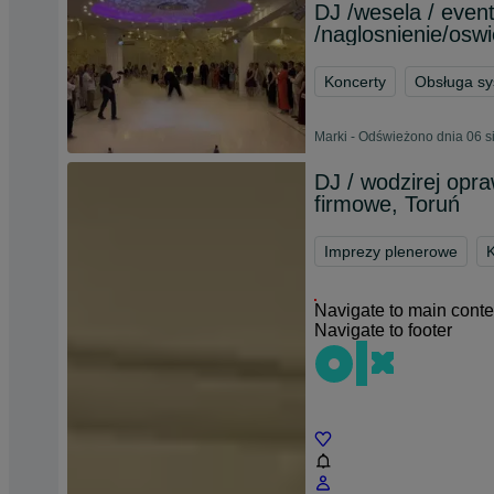
DJ /wesela / event
/naglosnienie/oswie
Koncerty
Obsługa sy
Marki - Odświeżono dnia 06 s
DJ / wodzirej opr
firmowe, Toruń
Imprezy plenerowe
K
Navigate to main conte
Navigate to footer
Chat