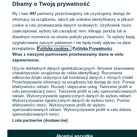
Dbamy o Twoją prywatność
Mapa kategorii
My i nasi
447
partnerzy przechowujemy lub uzyskujemy dostęp do
Mapa miejscowości
informacji na urządzeniu, takich jak unikalne identyfikatory w plikach
Mapa ministron
cookie w celu przetwarzania danych osobowych. Użytkownik może
Popularne wyszukiwania
zaakceptować wybory lub zarządzać nimi, klikając poniżej lub w
dowolnym momencie na stronie polityki prywatności. Te wybory będą
sygnalizowane naszym partnerom i nie będą miały wpływu na dane
przeglądania.
Polityka cookies,
Polityka Prywatności
Wraz z naszymi partnerami przetwarzamy dane w celu
zapewnienia:
Użycie dokładnych danych geolokalizacyjnych. Aktywne skanowanie
charakterystyki urządzenia do celów identyfikacji. Rozumienie
odbiorców dzięki statystyce lub kombinacji danych z różnych źródeł.
Przechowywanie informacji na urządzeniu lub dostęp do nich. Pomiar
efektywności reklam. Rozwój i ulepszanie usług. Tworzenie profili w
celu personalizacji treści. Tworzenie profili w celu spersonalizowanych
reklam. Wykorzystywanie ograniczonych danych do wyboru reklam.
Wykorzystywanie ograniczonych danych do wyboru treści. Pomiar
efektywności treści. Wykorzystanie profili do wyboru
spersonalizowanych reklam. Wykorzystywanie profili w celu doboru
spersonalizowanych treści.
Lista partnerów (dostawców)
Akceptuj wszystkie