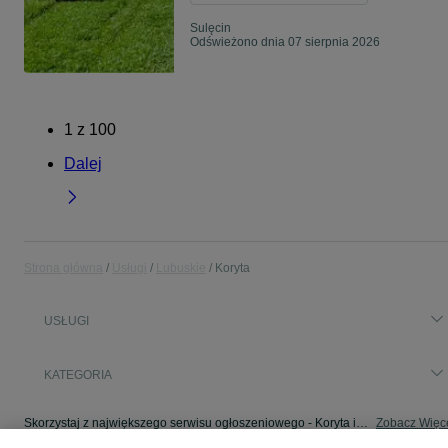
Sulęcin
Odświeżono dnia 07 sierpnia 2026
1
z
100
Dalej
Strona główna
Usługi
Lubuskie
Koryta
USŁUGI
KATEGORIA
Skorzystaj z największego serwisu ogłoszeniowego - Koryta i okolice! - kupuj lub sprzedawaj jeszcze wygodniej w kategorii Usługi!
Zobacz Więc