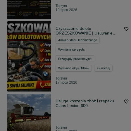
Torzym
19 lipca 2026
Czyszczenie dolotu
ORZESZKOWANIE | Usuwanie
nagaru | Lepsza moc i kultura
Analiza stanu technicznego
pracy
Wymiana sprzęgła
Przeglądy prewencyjne
Wymiana oleju i filtrów
+
2
więcej
Torzym
17 lipca 2026
Usługa koszenia zbóż i rzepaku
Claas Lexion 600
Torzym