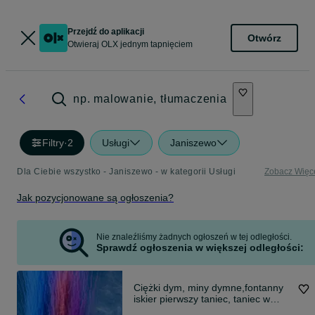
Przejdź do aplikacji
Otwórz
Otwieraj OLX jednym tapnięciem
np. malowanie, tłumaczenia
Filtry
·
2
Usługi
Janiszewo
Dla Ciebie wszystko - Janiszewo - w kategorii Usługi
Zobacz Więc
Jak pozycjonowane są ogłoszenia?
Nie znaleźliśmy żadnych ogłoszeń w tej odległości.
Sprawdź ogłoszenia w większej odległości:
Ciężki dym, miny dymne,fontanny
iskier pierwszy taniec, taniec w
chmurach