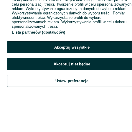
celu personalizacji treści. Tworzenie profili w celu spersonalizowanych
reklam. Wykorzystywanie ograniczonych danych do wyboru reklam.
Wykorzystywanie ograniczonych danych do wyboru treści. Pomiar
efektywności treści. Wykorzystanie profili do wyboru
spersonalizowanych reklam. Wykorzystywanie profili w celu doboru
spersonalizowanych treści.
Lista partnerów (dostawców)
Akceptuj wszystkie
Akceptuj niezbędne
Ustaw preferencje
Szukaj
Home
Home
Home
Obserwujesz
Favorite
Favorite
Favorite
Dodaj
List it
List it
List it
Chat
Chat
Chat
Czat
My O
My O
My O
Kont