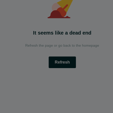
It seems like a dead end
Refresh the page or go back to the homepage
Refresh