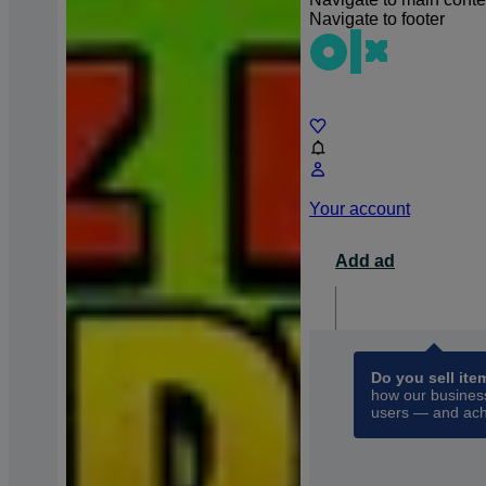
Navigate to footer
Chat
Your account
Add ad
For busin
opens 
Do you sell ite
how our business
users — and ach