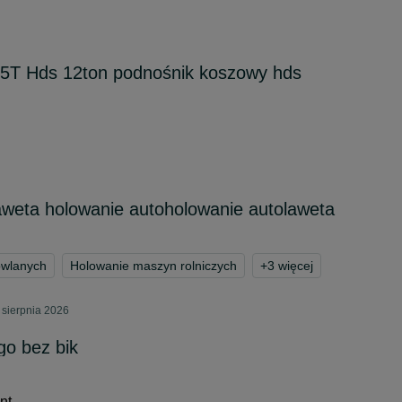
55T Hds 12ton podnośnik koszowy hds
weta holowanie autoholowanie autolaweta
owlanych
Holowanie maszyn rolniczych
+
3
więcej
 sierpnia 2026
go bez bik
nt