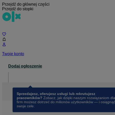
Przejdź do głównej części
Przejdź do stopki
Czat
Twoje konto
Dodaj ogłoszenie
Dla biznesu
opens in a new tab
Sprzedajesz, oferujesz usługi lub rekrutujesz
pracowników?
Zobacz, jak dzięki naszym rozwiązaniom dl
firm możesz dotrzeć do milionów użytkowników — i osiągną
swoje cele.