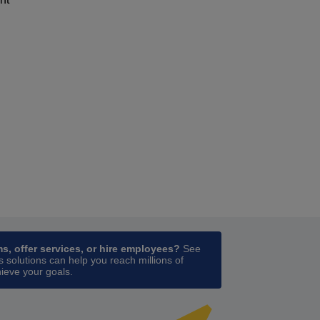
ess
in a new tab
ms, offer services, or hire employees?
See
 solutions can help you reach millions of
ieve your goals.