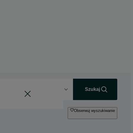
Odległość
+0 km
Szukaj
Obserwuj wyszukiwanie