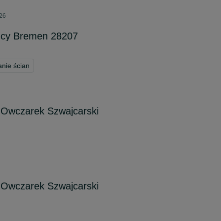
026
mcy Bremen 28207
nie ścian
 Owczarek Szwajcarski
 Owczarek Szwajcarski