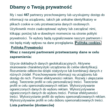
Dbamy o Twoją prywatność
Popularne wyszukiwania
przy morzu
nocleg
pod zaglami
My i nasi
447
partnerzy przechowujemy lub uzyskujemy dostęp do
informacji na urządzeniu, takich jak unikalne identyfikatory w
plikach cookie w celu przetwarzania danych osobowych.
Skorzystaj z największego serwisu ogłoszeniowego - Unieście i okolice! Kupuj to, czego pragniesz i sprzedawaj to, czego już nie potrzebujesz!
Zobacz Więc
Użytkownik może zaakceptować wybory lub zarządzać nimi,
klikając poniżej lub w dowolnym momencie na stronie polityki
prywatności. Te wybory będą sygnalizowane naszym partnerom i
Mapa kategorii
nie będą miały wpływu na dane przeglądania.
Polityka cookies,
Mapa miejscowości
Polityka Prywatności
Mapa ministron
Wraz z naszymi partnerami przetwarzamy dane w celu
zapewnienia:
Popularne wyszukiwania
Użycie dokładnych danych geolokalizacyjnych. Aktywne
skanowanie charakterystyki urządzenia do celów identyfikacji.
Rozumienie odbiorców dzięki statystyce lub kombinacji danych z
różnych źródeł. Przechowywanie informacji na urządzeniu lub
dostęp do nich. Pomiar efektywności reklam. Rozwój i ulepszanie
usług. Tworzenie profili w celu personalizacji treści. Tworzenie
profili w celu spersonalizowanych reklam. Wykorzystywanie
ograniczonych danych do wyboru reklam. Wykorzystywanie
ograniczonych danych do wyboru treści. Pomiar efektywności
treści. Wykorzystanie profili do wyboru spersonalizowanych reklam.
Wykorzystywanie profili w celu doboru spersonalizowanych treści.
Lista partnerów (dostawców)