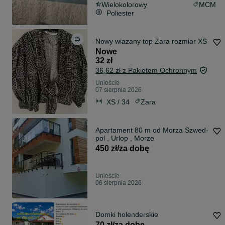
Wielokolorowy
MCM
Poliester
Nowy wiazany top Zara rozmiar XS
Nowe
32 zł
36,62 zł z Pakietem Ochronnym
Unieście
07 sierpnia 2026
XS / 34
Zara
Apartament 80 m od Morza Szwed-
pol , Urlop , Morze
450 zł/za dobę
Unieście
06 sierpnia 2026
Domki holenderskie
70 zł/za dobę