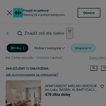
Przejdź do aplikacji
Otwórz
Otwieraj OLX jednym tapnięciem
Znajdź coś dla siebie
Filtry
·
1
Wybierz kategorię
Unieście
Dla Ciebie wszystko - Unieście i okolice!
Zobacz Więc
ZNALEŹLIŚMY 72 OGŁOSZENIA
Jak pozycjonowane są ogłoszenia?
APARTAMENT MIELNO UNIEŚCIE
Art Lake, BASEN, KLIMATYZACJA,
PARKING, WIFI, bawialnia,
479 zł/za dobę
rowerownia, 6 minut od pięknej
plaży, nad samym jeziorem