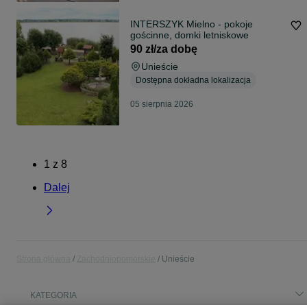
INTERSZYK Mielno - pokoje
gościnne, domki letniskowe
90 zł/za dobę
Unieście
Dostępna dokładna lokalizacja
05 sierpnia 2026
1
z
8
Dalej
Strona główna
Zachodniopomorskie
Unieście
KATEGORIA