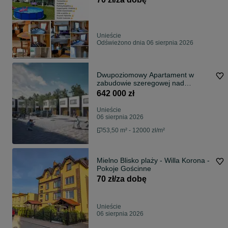
Unieście
Odświeżono dnia 06 sierpnia 2026
Dwupoziomowy Apartament w
zabudowie szeregowej nad
morzem. Mielno
642 000 zł
Unieście
06 sierpnia 2026
53,50 m² - 12000 zł/m²
Mielno Blisko plaży - Willa Korona -
Pokoje Gościnne
70 zł/za dobę
Unieście
06 sierpnia 2026