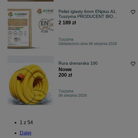
Pellet iglasty 6mm ENplus A1,
Tuszyma PRODUCENT BIO
ENERGY GROUP
2 189 zł
Tuszyma
Odświeżono dnia 06 sierpnia 2026
Rura drenarska 100
Nowe
200 zł
Tuszyma
06 sierpnia 2026
1
z
54
Dalej