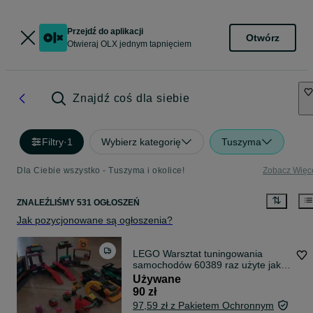
Przejdź do aplikacji
Otwórz
Otwieraj OLX jednym tapnięciem
Znajdź coś dla siebie
Filtry
·
1
Wybierz kategorię
Tuszyma
Dla Ciebie wszystko - Tuszyma i okolice!
Zobacz Więc
ZNALEŹLIŚMY 531 OGŁOSZEŃ
Jak pozycjonowane są ogłoszenia?
LEGO Warsztat tuningowania
samochodów 60389 raz użyte jak
nowe 100% kompletne
Używane
90 zł
97,59 zł z Pakietem Ochronnym