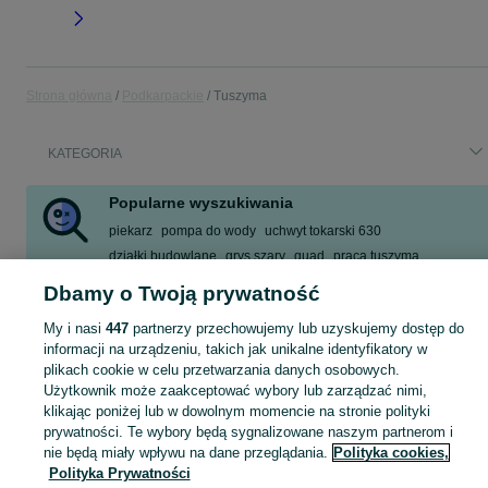
Strona główna
Podkarpackie
Tuszyma
KATEGORIA
Popularne wyszukiwania
piekarz
pompa do wody
uchwyt tokarski 630
działki budowlane
grys szary
quad
praca tuszyma
wentylator wyciąg
Dbamy o Twoją prywatność
Zobacz Więcej
My i nasi
447
partnerzy przechowujemy lub uzyskujemy dostęp do
informacji na urządzeniu, takich jak unikalne identyfikatory w
plikach cookie w celu przetwarzania danych osobowych.
Skorzystaj z największego serwisu ogłoszeniowego - Tuszyma i okolice! Kupuj to, czego pragniesz i sprzedawaj to, czego już nie potrzebujesz!
Zobacz Więc
Użytkownik może zaakceptować wybory lub zarządzać nimi,
klikając poniżej lub w dowolnym momencie na stronie polityki
Mapa kategorii
prywatności. Te wybory będą sygnalizowane naszym partnerom i
Mapa miejscowości
nie będą miały wpływu na dane przeglądania.
Polityka cookies,
Polityka Prywatności
Mapa ministron