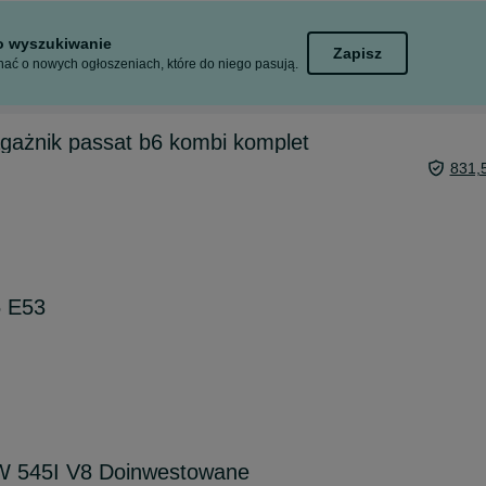
to wyszukiwanie
Zapisz
ać o nowych ogłoszeniach, które do niego pasują.
gażnik passat b6 kombi komplet
831,
 E53
 545I V8 Doinwestowane