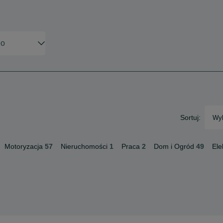
Sortuj:
Wyb
Motoryzacja
57
Nieruchomości
1
Praca
2
Dom i Ogród
49
Ele