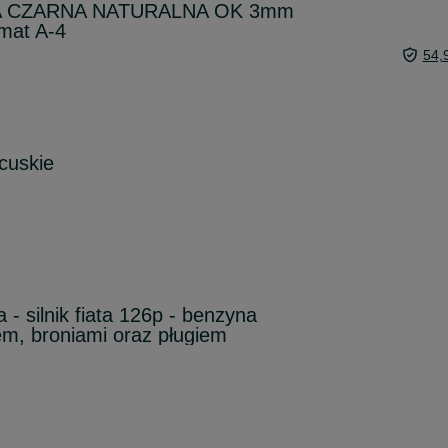
 CZARNA NATURALNA OK 3mm
mat A-4
54,
ncuskie
- silnik fiata 126p - benzyna
em, broniami oraz pługiem