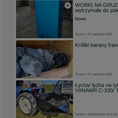
WORKI NA GRUZ
wytrzymałe do pa
Nowe
Turzno - 07 sierpnia 2026
Króliki barany fra
Turzno - 07 sierpnia 2026
Łycha/ łyżka na ty
YANAMR C-330/ T
Turzno - Odświeżono dnia 06 