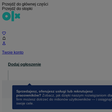
Przejdź do głównej części
Przejdź do stopki
Czat
Twoje konto
Dodaj ogłoszenie
Dla biznesu
opens in a new tab
Sprzedajesz, oferujesz usługi lub rekrutujesz
pracowników?
Zobacz, jak dzięki naszym rozwiązaniom dl
firm możesz dotrzeć do milionów użytkowników — i osiągną
swoje cele.