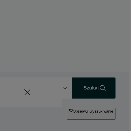
Odległość
+0 km
Szukaj
Obserwuj wyszukiwanie