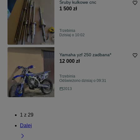
Śruby kulkowe cnc
1 500 zł
Trzebinia
Dzisiaj o 10:02
Yamaha yzf 250 zadbana*
12 000 zł
Trzebinia
Odświeżono dzisiaj o 09:31
2013
1
z
29
Dalej