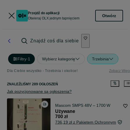
Przejdź do aplikacji
Otwórz
Otwieraj OLX jednym tapnięciem
Znajdź coś dla siebie
Filtry
·
1
Wybierz kategorię
Trzebinia
Dla Ciebie wszystko - Trzebinia i okolice!
Zobacz Więc
ZNALEŹLIŚMY 289 OGŁOSZEŃ
Jak pozycjonowane są ogłoszenia?
Mascom SMPS 48V – 1700 W
Używane
700 zł
736,19 zł z Pakietem Ochronnym