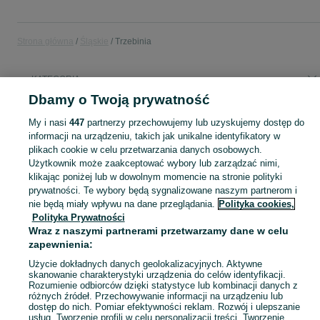
Strona główna
Śląskie
Trzebinia
KATEGORIA
Dbamy o Twoją prywatność
Popularne wyszukiwania
My i nasi
447
partnerzy przechowujemy lub uzyskujemy dostęp do
działki rekreacyjne
informacji na urządzeniu, takich jak unikalne identyfikatory w
plikach cookie w celu przetwarzania danych osobowych.
Użytkownik może zaakceptować wybory lub zarządzać nimi,
Skorzystaj z największego serwisu ogłoszeniowego - Trzebinia i okolice! Kupuj to, czego pragniesz i sprzedawaj to, czego już nie potrzebujesz!
Zobacz Więc
klikając poniżej lub w dowolnym momencie na stronie polityki
prywatności. Te wybory będą sygnalizowane naszym partnerom i
nie będą miały wpływu na dane przeglądania.
Polityka cookies,
Mapa kategorii
Polityka Prywatności
Mapa miejscowości
Wraz z naszymi partnerami przetwarzamy dane w celu
Mapa ministron
zapewnienia:
Popularne wyszukiwania
Użycie dokładnych danych geolokalizacyjnych. Aktywne
skanowanie charakterystyki urządzenia do celów identyfikacji.
Rozumienie odbiorców dzięki statystyce lub kombinacji danych z
różnych źródeł. Przechowywanie informacji na urządzeniu lub
dostęp do nich. Pomiar efektywności reklam. Rozwój i ulepszanie
usług. Tworzenie profili w celu personalizacji treści. Tworzenie