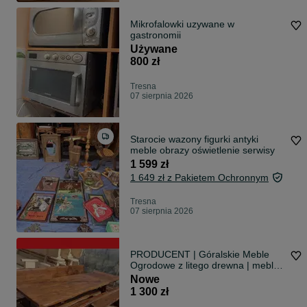
Mikrofalowki uzywane w
gastronomii
Używane
800 zł
Tresna
07 sierpnia 2026
Starocie wazony figurki antyki
meble obrazy oświetlenie serwisy
1 599 zł
1 649 zł z Pakietem Ochronnym
Tresna
07 sierpnia 2026
PRODUCENT | Góralskie Meble
Ogrodowe z litego drewna | meble
do ogrodu | komplet GÓRAL
Nowe
1 300 zł