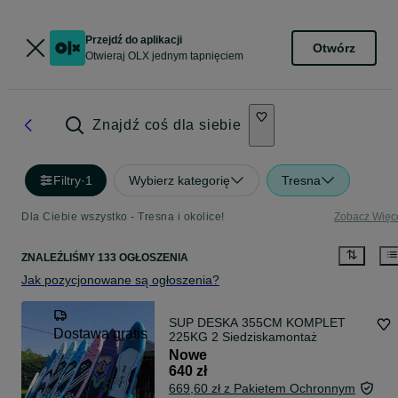
Przejdź do aplikacji
Otwórz
Otwieraj OLX jednym tapnięciem
Znajdź coś dla siebie
Filtry
·
1
Wybierz kategorię
Tresna
Dla Ciebie wszystko - Tresna i okolice!
Zobacz Więc
ZNALEŹLIŚMY 133 OGŁOSZENIA
Jak pozycjonowane są ogłoszenia?
SUP DESKA 355CM KOMPLET
Dostawa gratis
225KG 2 Siedziskamontaż
Nowe
640 zł
669,60 zł z Pakietem Ochronnym