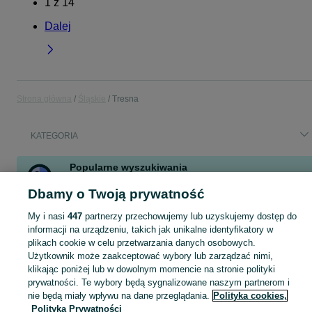
1
z
14
Dalej
Strona główna
Śląskie
Tresna
KATEGORIA
Popularne wyszukiwania
okno
słoma
deski
dom
działki budowlane
kantówki
płyta
Dbamy o Twoją prywatność
skrzynia
My i nasi
447
partnerzy przechowujemy lub uzyskujemy dostęp do
Zobacz Więcej
informacji na urządzeniu, takich jak unikalne identyfikatory w
plikach cookie w celu przetwarzania danych osobowych.
Użytkownik może zaakceptować wybory lub zarządzać nimi,
Skorzystaj z największego serwisu ogłoszeniowego - Tresna i okolice! Kupuj to, czego pragniesz i sprzedawaj to, czego już nie potrzebujesz!
Zobacz Więc
klikając poniżej lub w dowolnym momencie na stronie polityki
prywatności. Te wybory będą sygnalizowane naszym partnerom i
Mapa kategorii
nie będą miały wpływu na dane przeglądania.
Polityka cookies,
Polityka Prywatności
Mapa miejscowości