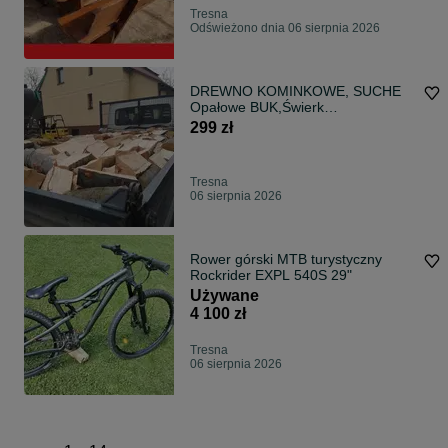
Tresna
Odświeżono dnia 06 sierpnia 2026
DREWNO KOMINKOWE, SUCHE
Opałowe BUK,Świerk
Brzoza,+GRATIS Drewno rozp
299 zł
Tresna
06 sierpnia 2026
Rower górski MTB turystyczny
Rockrider EXPL 540S 29"
Używane
4 100 zł
Tresna
06 sierpnia 2026