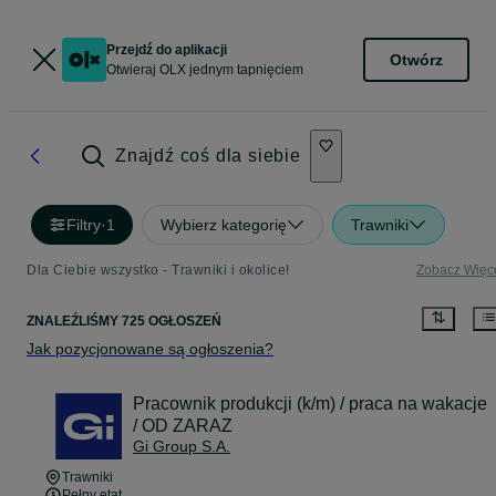
Przejdź do aplikacji
Otwórz
Otwieraj OLX jednym tapnięciem
Znajdź coś dla siebie
Filtry
·
1
Wybierz kategorię
Trawniki
Dla Ciebie wszystko - Trawniki i okolice!
Zobacz Więc
ZNALEŹLIŚMY 725 OGŁOSZEŃ
Jak pozycjonowane są ogłoszenia?
Pracownik produkcji (k/m) / praca na wakacje
/ OD ZARAZ
Gi Group S.A.
Trawniki
Pełny etat