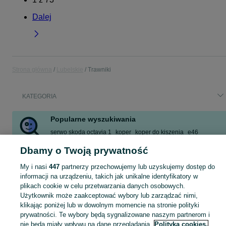
Dalej
Strona główna
Lubelskie
Trawniki
KATEGORIA
Popularne wyszukiwania
serwo skoda octavia 1
koper
koper do kiszenia
e46
deski dębowe
italko
zafira
s max
Dbamy o Twoją prywatność
Zobacz Więcej
My i nasi
447
partnerzy przechowujemy lub uzyskujemy dostęp do
informacji na urządzeniu, takich jak unikalne identyfikatory w
Skorzystaj z największego serwisu ogłoszeniowego - Trawniki i okolice! Kupuj to, czego pragniesz i sprzedawaj to, czego już nie potrzebujesz!
Zobacz Więc
plikach cookie w celu przetwarzania danych osobowych.
Użytkownik może zaakceptować wybory lub zarządzać nimi,
klikając poniżej lub w dowolnym momencie na stronie polityki
Mapa kategorii
prywatności. Te wybory będą sygnalizowane naszym partnerom i
Mapa miejscowości
nie będą miały wpływu na dane przeglądania.
Polityka cookies,