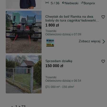
S / 36
Niebieski
Bonprix
Chwytak do bel/ Ramka na dwa
baloty do tura ciągnika/ ładowarki
teleskopowej Manitou JCB Merlo
1 800 zł
New-Holland 2,0m- Dostawa pod
Trawniki
dom
Odświeżono dzisiaj o 07:09
Zobacz więcej
Sprzedam działkę
150 000 zł
Trawniki
Odświeżono dzisiaj o 06:54
1 000 m² - 150 zł/m²
1
z
73