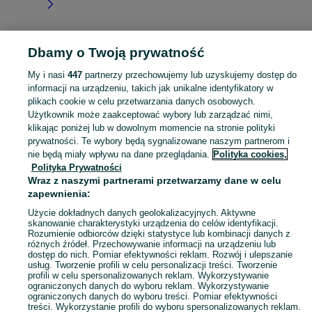
Dbamy o Twoją prywatność
Strona główna
Świętokrzyskie
Topola
My i nasi
447
partnerzy przechowujemy lub uzyskujemy dostęp do
informacji na urządzeniu, takich jak unikalne identyfikatory w
KATEGORIA
plikach cookie w celu przetwarzania danych osobowych.
Użytkownik może zaakceptować wybory lub zarządzać nimi,
Skorzystaj z największego serwisu ogłoszeniowego - Topola i okolice! Kupuj to, czego pragniesz i sprzedawaj to, czego już nie potrzebujesz!
Zobacz Więc
klikając poniżej lub w dowolnym momencie na stronie polityki
prywatności. Te wybory będą sygnalizowane naszym partnerom i
nie będą miały wpływu na dane przeglądania.
Polityka cookies,
Mapa kategorii
Polityka Prywatności
Mapa miejscowości
Wraz z naszymi partnerami przetwarzamy dane w celu
zapewnienia:
Mapa ministron
Popularne wyszukiwania
Użycie dokładnych danych geolokalizacyjnych. Aktywne
skanowanie charakterystyki urządzenia do celów identyfikacji.
Rozumienie odbiorców dzięki statystyce lub kombinacji danych z
różnych źródeł. Przechowywanie informacji na urządzeniu lub
dostęp do nich. Pomiar efektywności reklam. Rozwój i ulepszanie
usług. Tworzenie profili w celu personalizacji treści. Tworzenie
profili w celu spersonalizowanych reklam. Wykorzystywanie
ograniczonych danych do wyboru reklam. Wykorzystywanie
ograniczonych danych do wyboru treści. Pomiar efektywności
treści. Wykorzystanie profili do wyboru spersonalizowanych reklam.