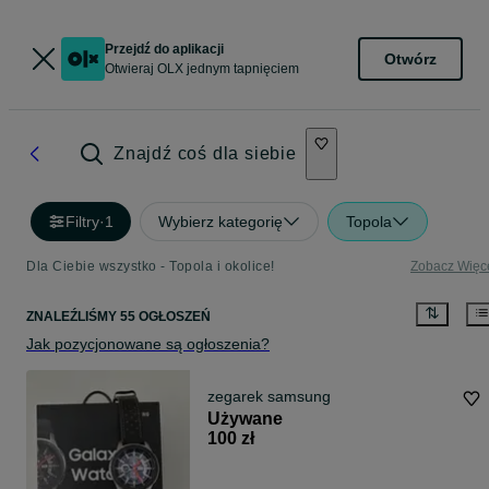
Przejdź do aplikacji
Otwórz
Otwieraj OLX jednym tapnięciem
Znajdź coś dla siebie
Filtry
·
1
Wybierz kategorię
Topola
Dla Ciebie wszystko - Topola i okolice!
Zobacz Więc
ZNALEŹLIŚMY 55 OGŁOSZEŃ
Jak pozycjonowane są ogłoszenia?
zegarek samsung
Używane
100 zł