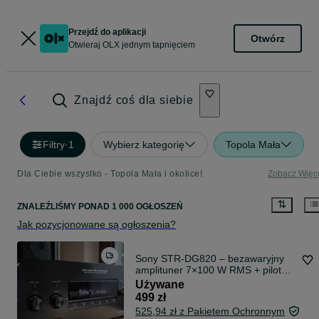
Przejdź do aplikacji
Otwórz
Otwieraj OLX jednym tapnięciem
Znajdź coś dla siebie
Filtry
·
1
Wybierz kategorię
Topola Mała
Dla Ciebie wszystko - Topola Mała i okolice!
Zobacz Więc
ZNALEŹLIŚMY
PONAD
1 000 OGŁOSZEŃ
Jak pozycjonowane są ogłoszenia?
Sony STR‑DG820 – bezawaryjny
amplituner 7×100 W RMS + pilot
oryginał
Używane
499 zł
525,94 zł z Pakietem Ochronnym