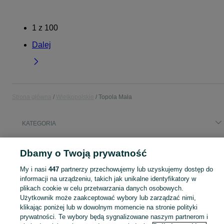
1
z
100
Dalej
Strona główna
Wielkopolskie
Topola Mała
KATEGORIA
Popularne wyszukiwania
Dbamy o Twoją prywatność
box thule
technics
leon
My i nasi
447
partnerzy przechowujemy lub uzyskujemy dostęp do
informacji na urządzeniu, takich jak unikalne identyfikatory w
Skorzystaj z największego serwisu ogłoszeniowego - Topola Mała i okolice! Kupuj to, czego pragniesz i sprzedawaj to, czego już nie potrzebujesz!
Zobacz Więc
plikach cookie w celu przetwarzania danych osobowych.
Użytkownik może zaakceptować wybory lub zarządzać nimi,
klikając poniżej lub w dowolnym momencie na stronie polityki
Mapa kategorii
prywatności. Te wybory będą sygnalizowane naszym partnerom i