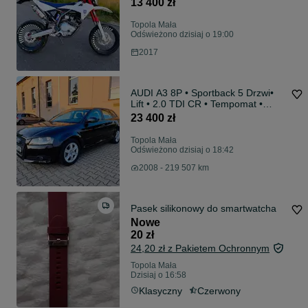
13 400 zł
Topola Mała
Odświeżono dzisiaj o 19:00
2017
AUDI A3 8P • Sportback 5 Drzwi•
Lift • 2.0 TDI CR • Tempomat •
Podgrzewane Fotele •
23 400 zł
Topola Mała
Odświeżono dzisiaj o 18:42
2008 - 219 507 km
Pasek silikonowy do smartwatcha
Nowe
20 zł
24,20 zł z Pakietem Ochronnym
Topola Mała
Dzisiaj o 16:58
Klasyczny
Czerwony