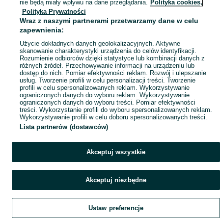
Mapa miejscowości
nie będą miały wpływu na dane przeglądania.
Polityka cookies,
Polityka Prywatności
Mapa ministron
Wraz z naszymi partnerami przetwarzamy dane w celu
Popularne wyszukiwania
zapewnienia:
Użycie dokładnych danych geolokalizacyjnych. Aktywne
skanowanie charakterystyki urządzenia do celów identyfikacji.
Rozumienie odbiorców dzięki statystyce lub kombinacji danych z
różnych źródeł. Przechowywanie informacji na urządzeniu lub
dostęp do nich. Pomiar efektywności reklam. Rozwój i ulepszanie
usług. Tworzenie profili w celu personalizacji treści. Tworzenie
profili w celu spersonalizowanych reklam. Wykorzystywanie
ograniczonych danych do wyboru reklam. Wykorzystywanie
ograniczonych danych do wyboru treści. Pomiar efektywności
treści. Wykorzystanie profili do wyboru spersonalizowanych reklam.
Wykorzystywanie profili w celu doboru spersonalizowanych treści.
Lista partnerów (dostawców)
Akceptuj wszystkie
Akceptuj niezbędne
Ustaw preferencje
Szukaj
Obserwujesz
Dodaj
Czat
Konto