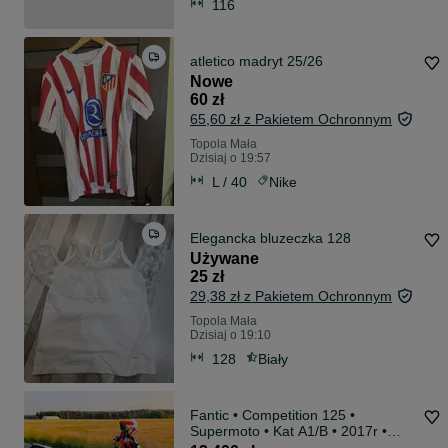
116
atletico madryt 25/26
Nowe
60 zł
65,60 zł z Pakietem Ochronnym
Topola Mała
Dzisiaj o 19:57
L / 40
Nike
Elegancka bluzeczka 128
Używane
25 zł
29,38 zł z Pakietem Ochronnym
Topola Mała
Dzisiaj o 19:10
128
Biały
Fantic • Competition 125 •
Supermoto • Kat A1/B • 2017r •
Super Stan !!