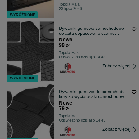
Topola Mała
23 lipca 2026
WYRÓŻNIONE
Dywaniki gumowe samochodowe
do auta dopasowane czarne
Prismat +stopery
Nowe
99 zł
Topola Mała
Odświeżono dzisiaj o 14:43
Zobacz więcej
WYRÓŻNIONE
Dywaniki gumowe do samochodu
korytka wycieraczki samochodowe
korytkowe
Nowe
79 zł
Topola Mała
Odświeżono dzisiaj o 14:43
Zobacz więcej