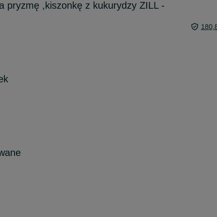
a pryzmę ,kiszonkę z kukurydzy ZILL -
180,
ek
owane