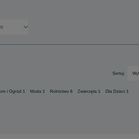
Sortuj:
Wyb
om i Ogród
1
Moda
1
Rolnictwo
6
Zwierzęta
1
Dla Dzieci
1