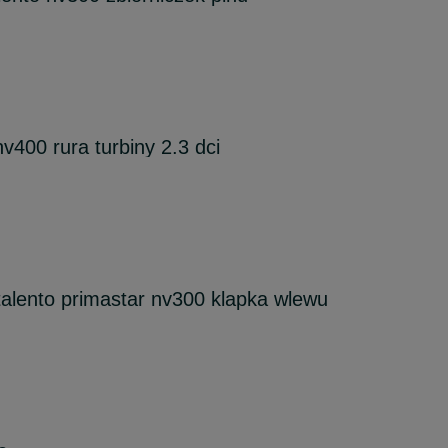
400 rura turbiny 2.3 dci
ob talento primastar nv300 klapka wlewu