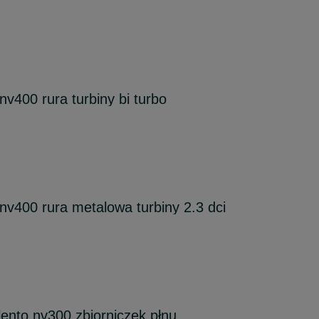
v400 rura turbiny bi turbo
v400 rura metalowa turbiny 2.3 dci
alento nv300 zbiorniczek płnu