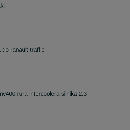
ki
o ranault traffic
v400 rura intercoolera silnika 2.3