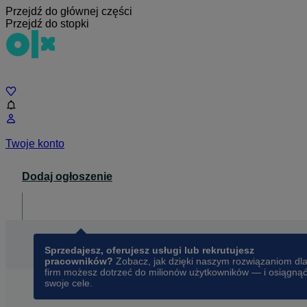
Przejdź do głównej części
Przejdź do stopki
Czat
Twoje konto
Dodaj ogłoszenie
Dla biznesu
opens in a new tab
Sprzedajesz, oferujesz usługi lub rekrutujesz
pracowników?
Zobacz, jak dzięki naszym rozwiązaniom dl
firm możesz dotrzeć do milionów użytkowników — i osiągną
swoje cele.