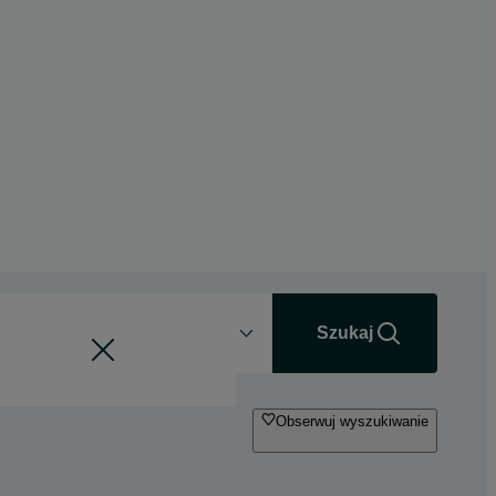
Odległość
+0 km
Szukaj
Obserwuj wyszukiwanie