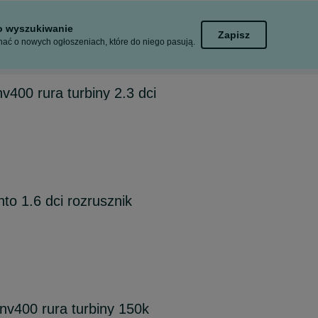
to wyszukiwanie
Zapisz
ać o nowych ogłoszeniach, które do niego pasują.
400 rura turbiny 2.3 dci
nto 1.6 dci rozrusznik
v400 rura turbiny 150k