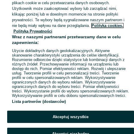
Skorzystaj z największego serwisu ogłoszeniowego - Terespol i okolice! Kupuj to, czego pragniesz i sprzedawaj to, czego już nie potrzebujesz!
Zobacz Więc
plikach cookie w celu przetwarzania danych osobowych.
Użytkownik może zaakceptować wybory lub zarządzać nimi,
klikając poniżej lub w dowolnym momencie na stronie polityki
Mapa kategorii
prywatności. Te wybory będą sygnalizowane naszym partnerom i
Mapa miejscowości
nie będą miały wpływu na dane przeglądania.
Polityka cookies,
Mapa ministron
Polityka Prywatności
Wraz z naszymi partnerami przetwarzamy dane w celu
Popularne wyszukiwania
zapewnienia:
Użycie dokładnych danych geolokalizacyjnych. Aktywne
skanowanie charakterystyki urządzenia do celów identyfikacji.
Rozumienie odbiorców dzięki statystyce lub kombinacji danych z
różnych źródeł. Przechowywanie informacji na urządzeniu lub
dostęp do nich. Pomiar efektywności reklam. Rozwój i ulepszanie
usług. Tworzenie profili w celu personalizacji treści. Tworzenie
profili w celu spersonalizowanych reklam. Wykorzystywanie
ograniczonych danych do wyboru reklam. Wykorzystywanie
ograniczonych danych do wyboru treści. Pomiar efektywności
treści. Wykorzystanie profili do wyboru spersonalizowanych reklam.
Wykorzystywanie profili w celu doboru spersonalizowanych treści.
Lista partnerów (dostawców)
Akceptuj wszystkie
Akceptuj niezbędne