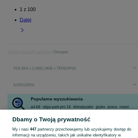
1
z
100
Dalej
Strona główna
Lubelskie
Terespol
POLSKA » LUBELSKIE » TERESPOL
KATEGORIA
Popularne wyszukiwania
a4 b9
stiga park pro 16
klimatyzator
gryka
praca
rower
15 lat
rower meski
Dbamy o Twoją prywatność
Zobacz Więcej
My i nasi
447
partnerzy przechowujemy lub uzyskujemy dostęp do
informacji na urządzeniu, takich jak unikalne identyfikatory w