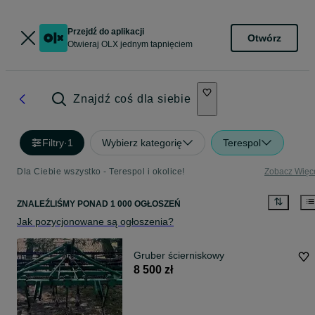
Przejdź do aplikacji
Otwórz
Otwieraj OLX jednym tapnięciem
Znajdź coś dla siebie
Filtry
·
1
Wybierz kategorię
Terespol
Dla Ciebie wszystko - Terespol i okolice!
Zobacz Więc
ZNALEŹLIŚMY
PONAD
1 000 OGŁOSZEŃ
Jak pozycjonowane są ogłoszenia?
Gruber ścierniskowy
8 500 zł