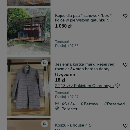
Kojec dla psa * schowek *box *
kojce w pierwszym gatunku *
dostawa Koj
1 050 zł
Terespol
Dzisiaj o 07:55
Jesienna kurtka marki Reserved
rozmiar 34 stan bardzo dobry .
Używane
18 zł
22,13 zł z Pakietem Ochronnym
Terespol
Dzisiaj o 07:27
XS / 34
Beżowy
Reserved
Poliester
Koszulka house r. S