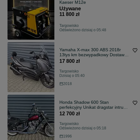
Kaeser M12e
Używane
11 800 zł
Targowisko
Odświeżono dzisiaj o 05:48
Yamaha X-max 300 ABS 2018r
13tys km bezwypadkowy Dostawa
Raty forza
17 800 zł
Targowisko
Dzisiaj o 05:40
2018
Honda Shadow 600 Stan
perfekcyjny Unikat dragstar intruder
xvs vn vulcan
12 700 zł
Targowisko
Odświeżono dzisiaj o 05:18
1996