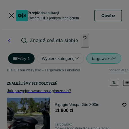
Przejdź do aplikacji
Otwórz
Otwieraj OLX jednym tapnięciem
Znajdź coś dla siebie
Filtry
·
1
Wybierz kategorię
Targowisko
Dla Ciebie wszystko - Targowisko i okolice!
Zobacz Więc
ZNALEŹLIŚMY 928 OGŁOSZEŃ
Jak pozycjonowane są ogłoszenia?
Pigagio Vespa Gts 300ie
11 800 zł
Targowisko
Odświeżono dnia 07 sierpnia 2026