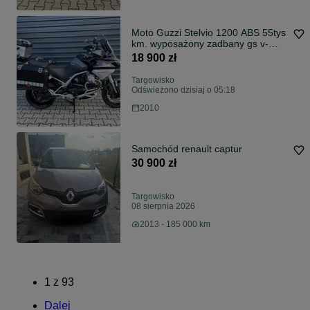
Moto Guzzi Stelvio 1200 ABS 55tys
km. wyposażony zadbany gs v-
strom versys tiger varadero
18 900 zł
Targowisko
Odświeżono dzisiaj o 05:18
2010
Samochód renault captur
30 900 zł
Targowisko
08 sierpnia 2026
2013 - 185 000 km
1
z
93
Dalej