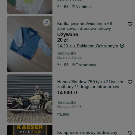
68
Niebieski
Kurtka jesienna/wiosenna 68
Jeansowa i dresowe rękawy
Używane
20 zł
24,20 zł z Pakietem Ochronnym
Targowisko
Dzisiaj o 08:09
68
Granatowy
Honda Shadow 750 tylko 21tys km
zadbany ! ! dragstar intruder xvs vn
vulcan
14 500 zł
Targowisko
Dzisiaj o 05:53
1999
Kompresor śrubowy budowlany