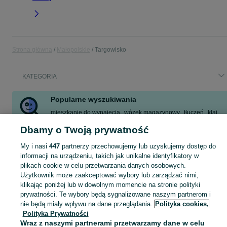
Strona główna
Małopolskie
Targowisko
KATEGORIA
Popularne wyszukiwania
mieszkanie do wynajęcia
wózek magazynowy
tłuczeń
kłaj
royal
działka
odkurzacz do basenu
kart trefl
Dbamy o Twoją prywatność
Zobacz Więcej
My i nasi
447
partnerzy przechowujemy lub uzyskujemy dostęp do
informacji na urządzeniu, takich jak unikalne identyfikatory w
plikach cookie w celu przetwarzania danych osobowych.
Skorzystaj z największego serwisu ogłoszeniowego - Targowisko i okolice! Kupuj to, czego pragniesz i sprzedawaj to, czego już nie potrzebujesz!
Zobacz Więc
Użytkownik może zaakceptować wybory lub zarządzać nimi,
klikając poniżej lub w dowolnym momencie na stronie polityki
Mapa kategorii
prywatności. Te wybory będą sygnalizowane naszym partnerom i
Mapa miejscowości
nie będą miały wpływu na dane przeglądania.
Polityka cookies,
Polityka Prywatności
Mapa ministron
Wraz z naszymi partnerami przetwarzamy dane w celu