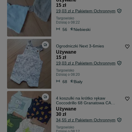
15 zł
19,03 zł z Pakietem Ochronnym
Targowisko
Dzisiaj o 08:22
56
Niebieski
Ogrodniczki Next 3-6mies
Używane
15 zł
19,03 zł z Pakietem Ochronnym
Targowisko
Dzisiaj o 08:20
68
Biały
4 koszulki na krótko rękaw
Coccodrillo 68 Granatowa CA
rozmiar 74 ale
Używane
30 zł
34,55 zł z Pakietem Ochronnym
Targowisko
Dzisiaj o 08:12