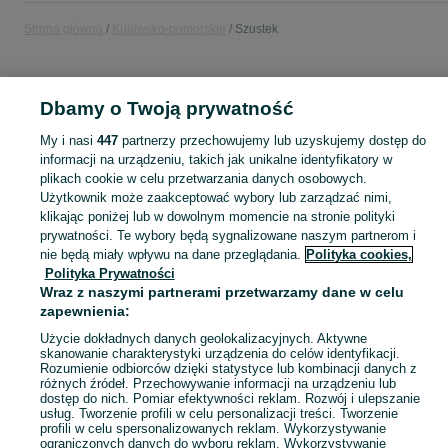
Strona główna
Kujawsko-pomorskie
Szustek
KATEGORIA
Dbamy o Twoją prywatność
Popularne wyszukiwania
My i nasi
447
partnerzy przechowujemy lub uzyskujemy dostęp do
rama ławki
ławka ogrodowa
informacji na urządzeniu, takich jak unikalne identyfikatory w
plikach cookie w celu przetwarzania danych osobowych.
Użytkownik może zaakceptować wybory lub zarządzać nimi,
Skorzystaj z największego serwisu ogłoszeniowego - Szustek i okolice! Kupuj to, czego pragniesz i sprzedawaj to, czego już nie potrzebujesz!
Zobacz Więc
klikając poniżej lub w dowolnym momencie na stronie polityki
prywatności. Te wybory będą sygnalizowane naszym partnerom i
nie będą miały wpływu na dane przeglądania.
Polityka cookies,
Mapa kategorii
Polityka Prywatności
Mapa miejscowości
Wraz z naszymi partnerami przetwarzamy dane w celu
Mapa ministron
zapewnienia:
Popularne wyszukiwania
Użycie dokładnych danych geolokalizacyjnych. Aktywne
skanowanie charakterystyki urządzenia do celów identyfikacji.
Rozumienie odbiorców dzięki statystyce lub kombinacji danych z
różnych źródeł. Przechowywanie informacji na urządzeniu lub
dostęp do nich. Pomiar efektywności reklam. Rozwój i ulepszanie
usług. Tworzenie profili w celu personalizacji treści. Tworzenie
profili w celu spersonalizowanych reklam. Wykorzystywanie
ograniczonych danych do wyboru reklam. Wykorzystywanie