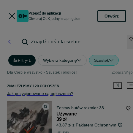
Przejdź do aplikacji
Otwórz
Otwieraj OLX jednym tapnięciem
Znajdź coś dla siebie
Filtry
·
1
Wybierz kategorię
Szustek
Dla Ciebie wszystko - Szustek i okolice!
Zobacz Więc
ZNALEŹLIŚMY 120 OGŁOSZEŃ
Jak pozycjonowane są ogłoszenia?
Zestaw butów rozmiar 38
Używane
39 zł
43,87 zł z Pakietem Ochronnym
Szustek