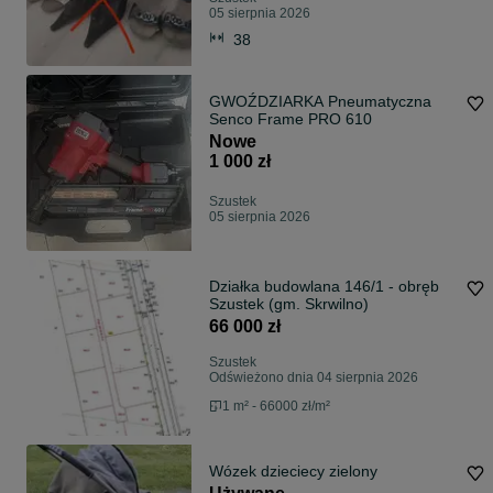
05 sierpnia 2026
38
GWOŹDZIARKA Pneumatyczna
Senco Frame PRO 610
Nowe
1 000 zł
Szustek
05 sierpnia 2026
Działka budowlana 146/1 - obręb
Szustek (gm. Skrwilno)
66 000 zł
Szustek
Odświeżono dnia 04 sierpnia 2026
1 m² - 66000 zł/m²
Wózek dzieciecy zielony