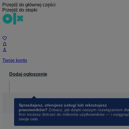
Przejdź do głównej części
Przejdź do stopki
Czat
Twoje konto
Dodaj ogłoszenie
Dla biznesu
opens in a new tab
Sprzedajesz, oferujesz usługi lub rekrutujesz
pracowników?
Zobacz, jak dzięki naszym rozwiązaniom dl
firm możesz dotrzeć do milionów użytkowników — i osiągną
swoje cele.