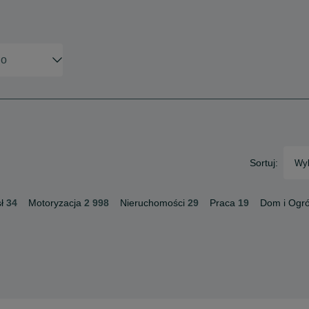
Sortuj:
Wyb
ł
34
Motoryzacja
2 998
Nieruchomości
29
Praca
19
Dom i Ogr