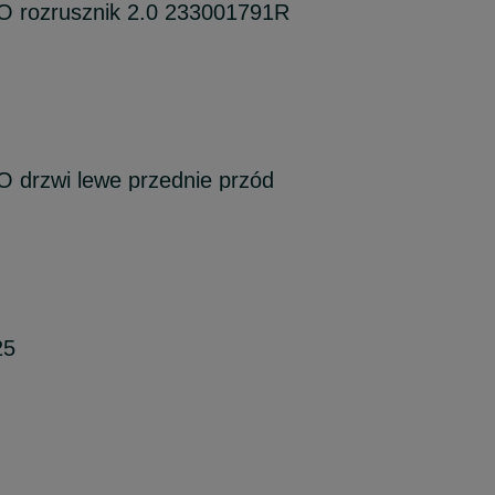
O rozrusznik 2.0 233001791R
 drzwi lewe przednie przód
25