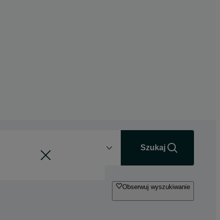
Odległość
+0 km
Szukaj
Obserwuj wyszukiwanie