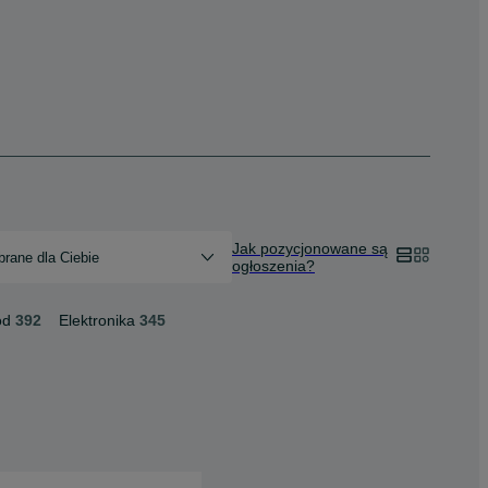
Jak pozycjonowane są
rane dla Ciebie
ogłoszenia?
ód
392
Elektronika
345