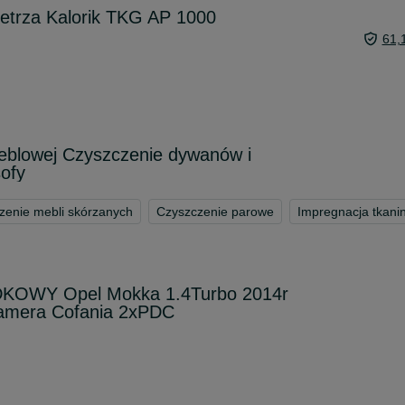
etrza Kalorik TKG AP 1000
61,
meblowej Czyszczenie dywanów i
sofy
zenie mebli skórzanych
Czyszczenie parowe
Impregnacja tkani
OWY Opel Mokka 1.4Turbo 2014r
amera Cofania 2xPDC