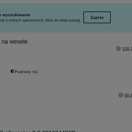
to wyszukiwanie
Zapisz
ać o nowych ogłoszeniach, które do niego pasują.
 na wesele
158,
Pudrowy róż
65,