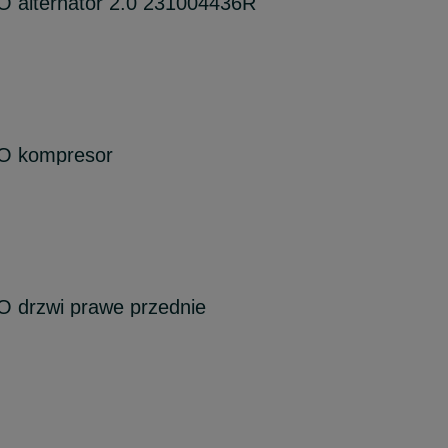
O alternator 2.0 231004436R
RO kompresor
O drzwi prawe przednie