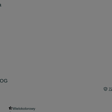
a
s OG
7
Wielokolorowy