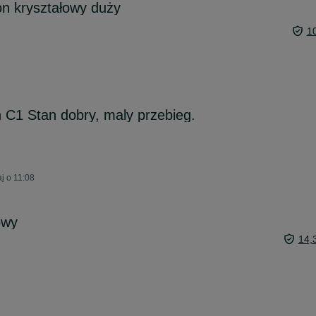
n kryształowy duży
1
n C1 Stan dobry, maly przebieg.
j o 11:08
owy
14,