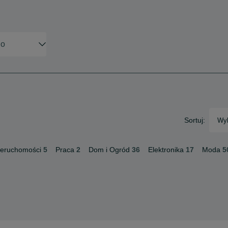
Sortuj:
Wyb
ieruchomości
5
Praca
2
Dom i Ogród
36
Elektronika
17
Moda
5