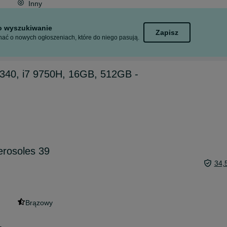
Inny
to wyszukiwanie
Zapisz
ać o nowych ogłoszeniach, które do niego pasują.
340, i7 9750H, 16GB, 512GB -
erosoles 39
34,
Brązowy