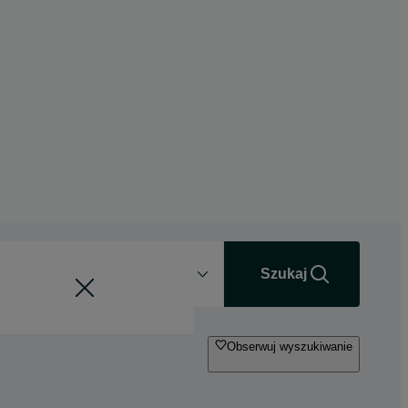
Odległość
+0 km
Szukaj
Obserwuj wyszukiwanie