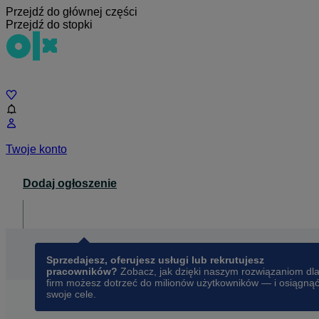
Przejdź do głównej części
Przejdź do stopki
Czat
Twoje konto
Dodaj ogłoszenie
Dla biznesu
opens in a new tab
Sprzedajesz, oferujesz usługi lub rekrutujesz
pracowników?
Zobacz, jak dzięki naszym rozwiązaniom dl
firm możesz dotrzeć do milionów użytkowników — i osiągną
swoje cele.