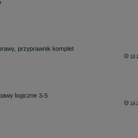
5
prawy, przyprawnik komplet
10,
bawy logiczne 3-5
14,