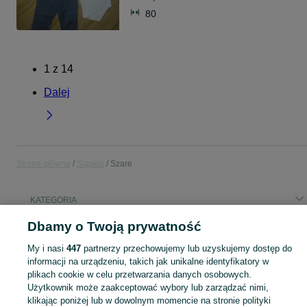
80
1
z
14
Dalej
Strona główna
Śląskie
Szare
KATEGORIA
Dbamy o Twoją prywatność
Popularne wyszukiwania
My i nasi
447
partnerzy przechowujemy lub uzyskujemy dostęp do
silownik hydrauliczny
most z kołami
most napedowy
informacji na urządzeniu, takich jak unikalne identyfikatory w
plikach cookie w celu przetwarzania danych osobowych.
Użytkownik może zaakceptować wybory lub zarządzać nimi,
Skorzystaj z największego serwisu ogłoszeniowego - Szare i okolice! Kupuj to, czego pragniesz i sprzedawaj to, czego już nie potrzebujesz!
Zobacz Więc
klikając poniżej lub w dowolnym momencie na stronie polityki