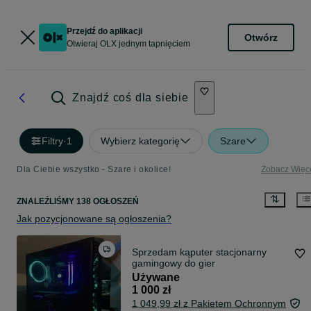
Przejdź do aplikacji
Otwórz
Otwieraj OLX jednym tapnięciem
Znajdź coś dla siebie
Filtry
·
1
Wybierz kategorię
Szare
Dla Ciebie wszystko - Szare i okolice!
Zobacz Więc
ZNALEŹLIŚMY 138 OGŁOSZEŃ
Jak pozycjonowane są ogłoszenia?
Sprzedam kąputer stacjonarny
gamingowy do gier
Używane
1 000 zł
1 049,99 zł z Pakietem Ochronnym