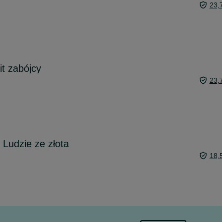
23,
t zabójcy
23,
 Ludzie ze złota
18,