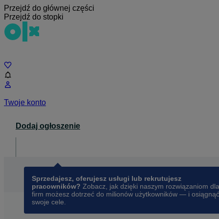
Przejdź do głównej części
Przejdź do stopki
Czat
Twoje konto
Dodaj ogłoszenie
Dla biznesu
opens in a new tab
Sprzedajesz, oferujesz usługi lub rekrutujesz
pracowników?
Zobacz, jak dzięki naszym rozwiązaniom dl
firm możesz dotrzeć do milionów użytkowników — i osiągną
swoje cele.