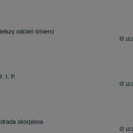
ielszy odcień śmierci
18,
. I. P.
18,
Zdrada skorpiona
18,