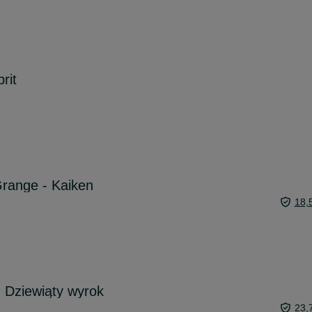
rit
range - Kaiken
18,
 Dziewiąty wyrok
23,