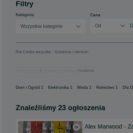
Filtry
Kategoria
Cena
Wszystkie kategorie
Dla Ciebie wszystko - Szafarnia i okolice!
Strona główna
Kujawsko-pomorskie
Szafarnia
Dom i Ogród
1
Elektronika
1
Moda
1
Rolnictwo
1
Dla D
Znaleźliśmy 23 ogłoszenia
Alex Marwood - Za