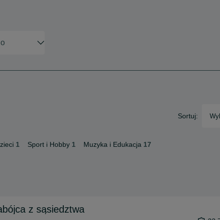
Sortuj:
Wyb
zieci
1
Sport i Hobby
1
Muzyka i Edukacja
17
bójca z sąsiedztwa