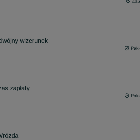
23,
odwójny wizerunek
Paki
as zapłaty
Paki
 Wróżda