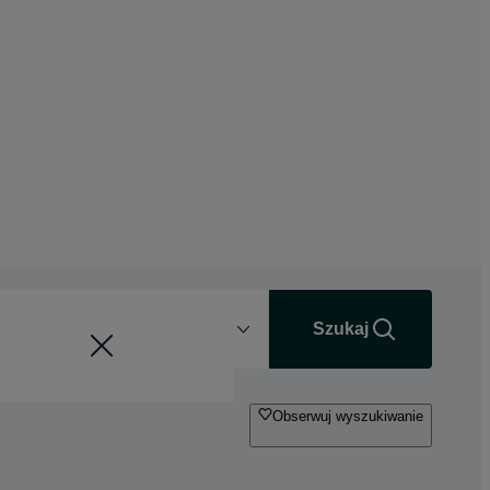
Odległość
+0 km
Szukaj
Obserwuj wyszukiwanie