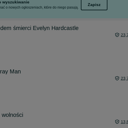
to wyszukiwanie
Zapisz
ać o nowych ogłoszeniach, które do niego pasują.
iedem śmierci Evelyn Hardcastle
23,
Gray Man
23,
 wolności
13,