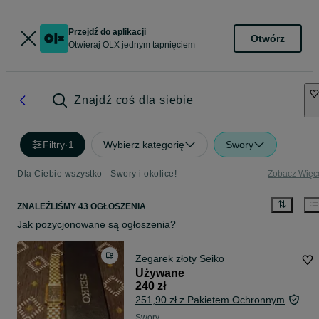
Przejdź do aplikacji
Otwórz
Otwieraj OLX jednym tapnięciem
Znajdź coś dla siebie
Filtry
·
1
Wybierz kategorię
Swory
Dla Ciebie wszystko - Swory i okolice!
Zobacz Więc
ZNALEŹLIŚMY 43 OGŁOSZENIA
Jak pozycjonowane są ogłoszenia?
Zegarek złoty Seiko
Używane
240 zł
251,90 zł z Pakietem Ochronnym
Swory