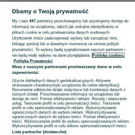
Dbamy o Twoją prywatność
Strona główna
Lubelskie
Swory
My i nasi
447
partnerzy przechowujemy lub uzyskujemy dostęp do
informacji na urządzeniu, takich jak unikalne identyfikatory w
KATEGORIA
plikach cookie w celu przetwarzania danych osobowych.
Użytkownik może zaakceptować wybory lub zarządzać nimi,
Skorzystaj z największego serwisu ogłoszeniowego - Swory i okolice! Kupuj to, czego pragniesz i sprzedawaj to, czego już nie potrzebujesz!
Zobacz Więc
klikając poniżej lub w dowolnym momencie na stronie polityki
prywatności. Te wybory będą sygnalizowane naszym partnerom i
nie będą miały wpływu na dane przeglądania.
Polityka cookies,
Mapa kategorii
Polityka Prywatności
Mapa miejscowości
Wraz z naszymi partnerami przetwarzamy dane w celu
zapewnienia:
Mapa ministron
Użycie dokładnych danych geolokalizacyjnych. Aktywne
Popularne wyszukiwania
skanowanie charakterystyki urządzenia do celów identyfikacji.
Rozumienie odbiorców dzięki statystyce lub kombinacji danych z
różnych źródeł. Przechowywanie informacji na urządzeniu lub
dostęp do nich. Pomiar efektywności reklam. Rozwój i ulepszanie
usług. Tworzenie profili w celu personalizacji treści. Tworzenie
profili w celu spersonalizowanych reklam. Wykorzystywanie
ograniczonych danych do wyboru reklam. Wykorzystywanie
ograniczonych danych do wyboru treści. Pomiar efektywności
treści. Wykorzystanie profili do wyboru spersonalizowanych reklam.
Wykorzystywanie profili w celu doboru spersonalizowanych treści.
Lista partnerów (dostawców)