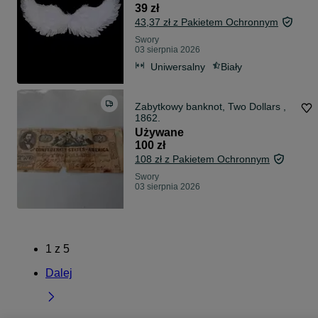
39 zł
43,37 zł z Pakietem Ochronnym
Swory
03 sierpnia 2026
Uniwersalny
Biały
Zabytkowy banknot, Two Dollars ,
1862.
Używane
100 zł
108 zł z Pakietem Ochronnym
Swory
03 sierpnia 2026
1
z
5
Dalej