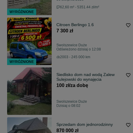
62,60 m² - 5351.44 zł/m²
WYRÓŻNIONE
Citroen Berlingo 1.6
7 300 zł
Swolszewice Duże
Odświeżono dzisiaj o 12:08
2003 - 245 000 km
WYRÓŻNIONE
Siedlisko dom nad wodą Zalew
Sulejowski do wynajęcia
100 zł/za dobę
Swolszewice Duże
Dzisiaj o 08:02
Sprzedam dom jednorodzinny
870 000 zł