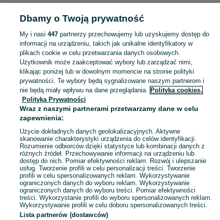
Dbamy o Twoją prywatność
Strona główna
Łódzkie
Swolszewice Duże
My i nasi
447
partnerzy przechowujemy lub uzyskujemy dostęp do
informacji na urządzeniu, takich jak unikalne identyfikatory w
KATEGORIA
plikach cookie w celu przetwarzania danych osobowych.
Użytkownik może zaakceptować wybory lub zarządzać nimi,
Skorzystaj z największego serwisu ogłoszeniowego - Swolszewice Duże i okolice! Kupuj to, czego pragniesz i sprzedawaj to, czego już nie potrzebujesz!
Zobacz Więc
klikając poniżej lub w dowolnym momencie na stronie polityki
prywatności. Te wybory będą sygnalizowane naszym partnerom i
nie będą miały wpływu na dane przeglądania.
Polityka cookies,
Mapa kategorii
Polityka Prywatności
Mapa miejscowości
Wraz z naszymi partnerami przetwarzamy dane w celu
zapewnienia:
Mapa ministron
Użycie dokładnych danych geolokalizacyjnych. Aktywne
Popularne wyszukiwania
skanowanie charakterystyki urządzenia do celów identyfikacji.
Rozumienie odbiorców dzięki statystyce lub kombinacji danych z
różnych źródeł. Przechowywanie informacji na urządzeniu lub
dostęp do nich. Pomiar efektywności reklam. Rozwój i ulepszanie
usług. Tworzenie profili w celu personalizacji treści. Tworzenie
profili w celu spersonalizowanych reklam. Wykorzystywanie
ograniczonych danych do wyboru reklam. Wykorzystywanie
ograniczonych danych do wyboru treści. Pomiar efektywności
treści. Wykorzystanie profili do wyboru spersonalizowanych reklam.
Wykorzystywanie profili w celu doboru spersonalizowanych treści.
Lista partnerów (dostawców)