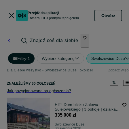
Przejdź do aplikacji
Otwórz
Otwieraj OLX jednym tapnięciem
Znajdź coś dla siebie
Filtry
·
1
Wybierz kategorię
Swolszewice Duże
Dla Ciebie wszystko - Swolszewice Duże i okolice!
Zobacz Więc
ZNALEŹLIŚMY 60 OGŁOSZEŃ
Jak pozycjonowane są ogłoszenia?
HIT! Dom blisko Zalewu
Sulejowskiego | 3 pokoje | działka
400 m²
335 000 zł
Swolszewice Duże
06 sierpnia 2026