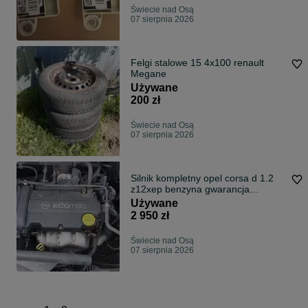
Świecie nad Osą
07 sierpnia 2026
Felgi stalowe 15 4x100 renault
Megane
Używane
200 zł
Świecie nad Osą
07 sierpnia 2026
Silnik kompletny opel corsa d 1.2
z12xep benzyna gwarancja
rozruchowa
Używane
2 950 zł
Świecie nad Osą
07 sierpnia 2026