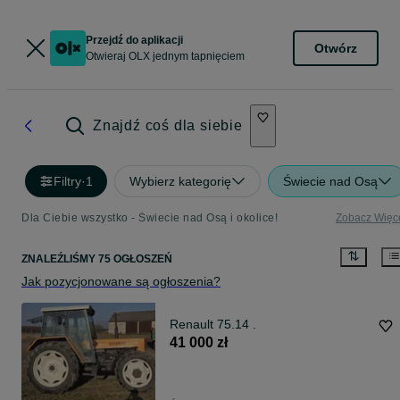
Przejdź do aplikacji
Otwórz
Otwieraj OLX jednym tapnięciem
Znajdź coś dla siebie
Filtry
·
1
Wybierz kategorię
Świecie nad Osą
Dla Ciebie wszystko - Świecie nad Osą i okolice!
Zobacz Więc
ZNALEŹLIŚMY 75 OGŁOSZEŃ
Jak pozycjonowane są ogłoszenia?
Renault 75.14 .
41 000 zł