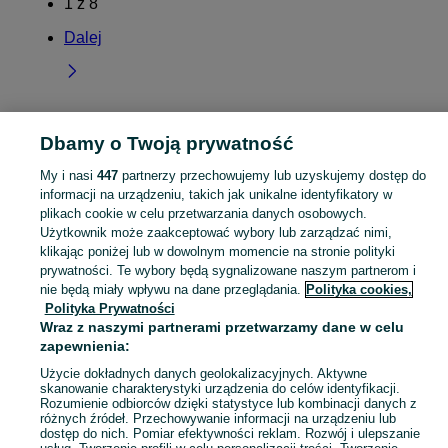
1
z
8
Dalej
Dbamy o Twoją prywatność
Strona główna
Kujawsko-pomorskie
Świecie nad Osą
My i nasi
447
partnerzy przechowujemy lub uzyskujemy dostęp do
informacji na urządzeniu, takich jak unikalne identyfikatory w
KATEGORIA
plikach cookie w celu przetwarzania danych osobowych.
Użytkownik może zaakceptować wybory lub zarządzać nimi,
Skorzystaj z największego serwisu ogłoszeniowego - Świecie nad Osą i okolice! Kupuj to, czego pragniesz i sprzedawaj to, czego już nie potrzebujesz!
Zobacz Więc
klikając poniżej lub w dowolnym momencie na stronie polityki
prywatności. Te wybory będą sygnalizowane naszym partnerom i
nie będą miały wpływu na dane przeglądania.
Polityka cookies,
Mapa kategorii
Polityka Prywatności
Mapa miejscowości
Wraz z naszymi partnerami przetwarzamy dane w celu
Mapa ministron
zapewnienia:
Popularne wyszukiwania
Użycie dokładnych danych geolokalizacyjnych. Aktywne
skanowanie charakterystyki urządzenia do celów identyfikacji.
Rozumienie odbiorców dzięki statystyce lub kombinacji danych z
różnych źródeł. Przechowywanie informacji na urządzeniu lub
dostęp do nich. Pomiar efektywności reklam. Rozwój i ulepszanie