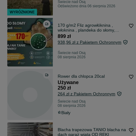
Świecie nad Osą
Odświeżono dnia 06 sierpnia 2026
WYRÓŻNIONE
170 g/m2 Fliz agrowłóknina ,
włoknina , plandeka do słomy,
siana JAKOŚĆ PREMIUM
899 zł
938,96 zł z Pakietem Ochronnym
Świecie nad Osą
08 sierpnia 2026
Rower dla chlopca 20cal
Używane
250 zł
264 zł z Pakietem Ochronnym
Świecie nad Osą
08 sierpnia 2026
Biały
Blacha trapezowa TANIO blacha na
dach garaż wiata OD RĘKI