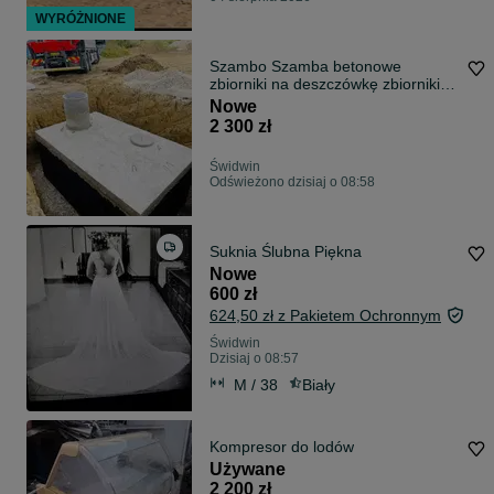
WYRÓŻNIONE
Szambo Szamba betonowe
zbiorniki na deszczówkę zbiorniki
betonowe
Nowe
2 300 zł
Świdwin
Odświeżono dzisiaj o 08:58
Suknia Ślubna Piękna
Nowe
600 zł
624,50 zł z Pakietem Ochronnym
Świdwin
Dzisiaj o 08:57
M / 38
Biały
Kompresor do lodów
Używane
2 200 zł