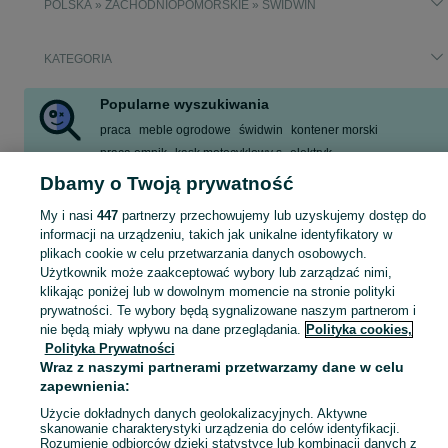
POLSKA » ZACHODNIOPOMORSKIE » ŚWIDWIN
KATEGORIA
Popularne wyszukiwania
praca
meble ogrodowe
świdwin
kontener morski
praca empik
kask motocyklowy s
elektryk
mieszkanie do wynajęcia
Dbamy o Twoją prywatność
Zobacz Więcej
My i nasi
447
partnerzy przechowujemy lub uzyskujemy dostęp do
informacji na urządzeniu, takich jak unikalne identyfikatory w
plikach cookie w celu przetwarzania danych osobowych.
Skorzystaj z największego serwisu ogłoszeniowego - Świdwin i okolice! Kupuj to, czego pragniesz i sprzedawaj to, czego już nie potrzebujesz!
Zobacz Więc
Użytkownik może zaakceptować wybory lub zarządzać nimi,
klikając poniżej lub w dowolnym momencie na stronie polityki
Mapa kategorii
prywatności. Te wybory będą sygnalizowane naszym partnerom i
nie będą miały wpływu na dane przeglądania.
Polityka cookies,
Mapa miejscowości
Polityka Prywatności
Mapa ministron
Wraz z naszymi partnerami przetwarzamy dane w celu
Popularne wyszukiwania
zapewnienia:
Użycie dokładnych danych geolokalizacyjnych. Aktywne
skanowanie charakterystyki urządzenia do celów identyfikacji.
Rozumienie odbiorców dzięki statystyce lub kombinacji danych z