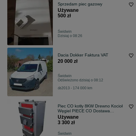
Sprzedam piec gazowy
Używane
500 zł
Świdwin
Dzisiaj o 08:26
Dacia Dokker Faktura VAT
20 000 zł
Świdwin
Odświeżono dzisiaj o 08:12
2013 - 174 000 km
Piec CO kotły 8KW Drewno Kocioł
Węgiel PIECE CO Dostawa
zasypowy
Używane
3 300 zł
Świdwin