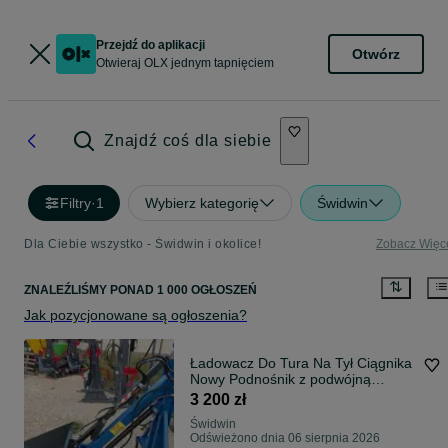
Przejdź do aplikacji
Otwórz
Otwieraj OLX jednym tapnięciem
Znajdź coś dla siebie
Filtry
·
1
Wybierz kategorię
Świdwin
Dla Ciebie wszystko - Świdwin i okolice!
Zobacz Więc
ZNALEŹLIŚMY
PONAD
1 000 OGŁOSZEŃ
Jak pozycjonowane są ogłoszenia?
Ładowacz Do Tura Na Tył Ciągnika
Nowy Podnośnik z podwójną
Hydrauliką
3 200 zł
Świdwin
Odświeżono dnia 06 sierpnia 2026