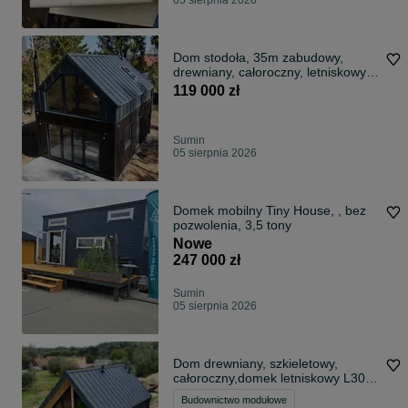
05 sierpnia 2026
Dom stodoła, 35m zabudowy,
drewniany, całoroczny, letniskowy,
ROD
119 000 zł
Sumin
05 sierpnia 2026
Domek mobilny Tiny House, , bez
pozwolenia, 3,5 tony
Nowe
247 000 zł
Sumin
05 sierpnia 2026
Dom drewniany, szkieletowy,
całoroczny,domek letniskowy L302
PLUS 40m2
Budownictwo modułowe