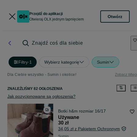
Przejdź do aplikacji
Otwórz
Otwieraj OLX jednym tapnięciem
Znajdź coś dla siebie
Filtry
·
1
Wybierz kategorię
Sumin
Dla Ciebie wszystko - Sumin i okolice!
Zobacz Więc
ZNALEŹLIŚMY 82 OGŁOSZENIA
Jak pozycjonowane są ogłoszenia?
Botki h&m rozmiar 16/17
Używane
30 zł
34,05 zł z Pakietem Ochronnym
Sumin