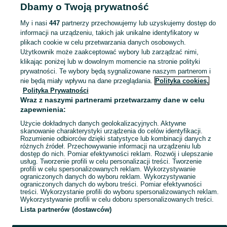
Dbamy o Twoją prywatność
Strona główna
Pomorskie
Sumin
My i nasi
447
partnerzy przechowujemy lub uzyskujemy dostęp do
informacji na urządzeniu, takich jak unikalne identyfikatory w
KATEGORIA
plikach cookie w celu przetwarzania danych osobowych.
Użytkownik może zaakceptować wybory lub zarządzać nimi,
Skorzystaj z największego serwisu ogłoszeniowego - Sumin i okolice! Kupuj to, czego pragniesz i sprzedawaj to, czego już nie potrzebujesz!
Zobacz Więc
klikając poniżej lub w dowolnym momencie na stronie polityki
prywatności. Te wybory będą sygnalizowane naszym partnerom i
nie będą miały wpływu na dane przeglądania.
Polityka cookies,
Mapa kategorii
Polityka Prywatności
Mapa miejscowości
Wraz z naszymi partnerami przetwarzamy dane w celu
zapewnienia:
Mapa ministron
Użycie dokładnych danych geolokalizacyjnych. Aktywne
Popularne wyszukiwania
skanowanie charakterystyki urządzenia do celów identyfikacji.
Rozumienie odbiorców dzięki statystyce lub kombinacji danych z
różnych źródeł. Przechowywanie informacji na urządzeniu lub
dostęp do nich. Pomiar efektywności reklam. Rozwój i ulepszanie
usług. Tworzenie profili w celu personalizacji treści. Tworzenie
profili w celu spersonalizowanych reklam. Wykorzystywanie
ograniczonych danych do wyboru reklam. Wykorzystywanie
ograniczonych danych do wyboru treści. Pomiar efektywności
treści. Wykorzystanie profili do wyboru spersonalizowanych reklam.
Wykorzystywanie profili w celu doboru spersonalizowanych treści.
Lista partnerów (dostawców)