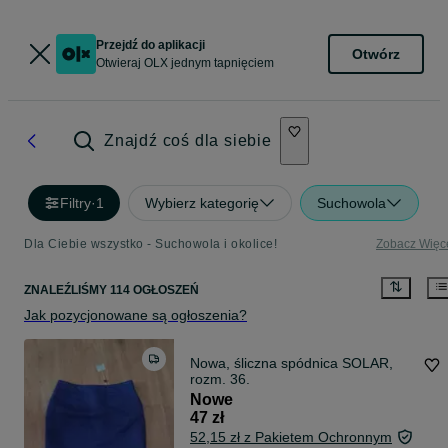
Przejdź do aplikacji
Otwórz
Otwieraj OLX jednym tapnięciem
Znajdź coś dla siebie
Filtry
·
1
Wybierz kategorię
Suchowola
Dla Ciebie wszystko - Suchowola i okolice!
Zobacz Więc
ZNALEŹLIŚMY 114 OGŁOSZEŃ
Jak pozycjonowane są ogłoszenia?
Nowa, śliczna spódnica SOLAR,
rozm. 36.
Nowe
47 zł
52,15 zł z Pakietem Ochronnym