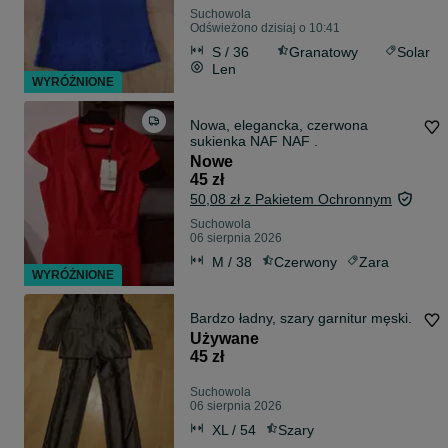
Suchowola
Odświeżono dzisiaj o 10:41
S / 36
Granatowy
Solar
Len
WYRÓŻNIONE
Nowa, elegancka, czerwona
sukienka NAF NAF .
Nowe
45 zł
50,08 zł z Pakietem Ochronnym
Suchowola
06 sierpnia 2026
M / 38
Czerwony
Zara
WYRÓŻNIONE
Bardzo ładny, szary garnitur męski.
Używane
45 zł
Suchowola
06 sierpnia 2026
XL / 54
Szary