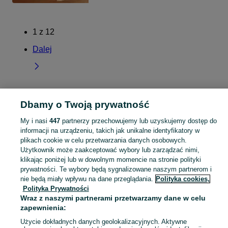
1
z
12
Dalej
Strona główna
Łódzkie
Suchowola
Dbamy o Twoją prywatność
My i nasi
447
partnerzy przechowujemy lub uzyskujemy dostęp do
KATEGORIA
informacji na urządzeniu, takich jak unikalne identyfikatory w
plikach cookie w celu przetwarzania danych osobowych.
Użytkownik może zaakceptować wybory lub zarządzać nimi,
Skorzystaj z największego serwisu ogłoszeniowego - Suchowola i okolice! Kupuj to, czego pragniesz i sprzedawaj to, czego już nie potrzebujesz!
Zobacz Więc
klikając poniżej lub w dowolnym momencie na stronie polityki
prywatności. Te wybory będą sygnalizowane naszym partnerom i
Mapa kategorii
nie będą miały wpływu na dane przeglądania.
Polityka cookies,
Polityka Prywatności
Mapa miejscowości
Wraz z naszymi partnerami przetwarzamy dane w celu
Mapa ministron
zapewnienia:
Popularne wyszukiwania
Użycie dokładnych danych geolokalizacyjnych. Aktywne