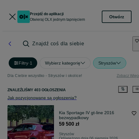
Przejdź do aplikacji
Otwórz
Otwieraj OLX jednym tapnięciem
Znajdź coś dla siebie
Filtry
·
1
Wybierz kategorię
Stryszów
Dla Ciebie wszystko - Stryszów i okolice!
Zobacz Więc
ZNALEŹLIŚMY 403 OGŁOSZENIA
Jak pozycjonowane są ogłoszenia?
Kia Sportage IV gt-line 2016
bezwypadkowy
59 500 zł
Stryszów
Odświeżono dnia 06 sierpnia 2026