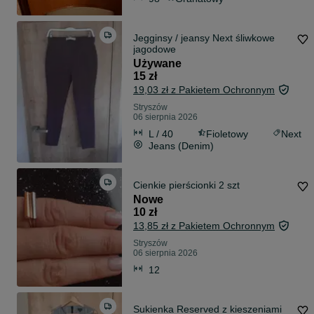
Jegginsy / jeansy Next śliwkowe
jagodowe
Używane
15 zł
19,03 zł z Pakietem Ochronnym
Stryszów
06 sierpnia 2026
L / 40
Fioletowy
Next
Jeans (Denim)
Cienkie pierścionki 2 szt
Nowe
10 zł
13,85 zł z Pakietem Ochronnym
Stryszów
06 sierpnia 2026
12
Sukienka Reserved z kieszeniami