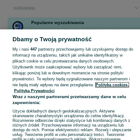
KATEGORIA
Popularne wyszukiwania
komoda malm
kupię las
kupię działkę
drewno
vivaro
buda dla psa
buda
praca kierowca kat b
Dbamy o Twoją prywatność
Zobacz Więcej
My i nasi
447
partnerzy przechowujemy lub uzyskujemy dostęp do
informacji na urządzeniu, takich jak unikalne identyfikatory w
plikach cookie w celu przetwarzania danych osobowych.
Skorzystaj z największego serwisu ogłoszeniowego - Stryszów i okolice! Kupuj to, czego pragniesz i sprzedawaj to, czego już nie potrzebujesz!
Zobacz Więc
Użytkownik może zaakceptować wybory lub zarządzać nimi,
klikając poniżej lub w dowolnym momencie na stronie polityki
Mapa kategorii
prywatności. Te wybory będą sygnalizowane naszym partnerom i
nie będą miały wpływu na dane przeglądania.
Polityka cookies,
Mapa miejscowości
Polityka Prywatności
Mapa ministron
Wraz z naszymi partnerami przetwarzamy dane w celu
zapewnienia:
Popularne wyszukiwania
Użycie dokładnych danych geolokalizacyjnych. Aktywne
skanowanie charakterystyki urządzenia do celów identyfikacji.
Rozumienie odbiorców dzięki statystyce lub kombinacji danych z
różnych źródeł. Przechowywanie informacji na urządzeniu lub
dostęp do nich. Pomiar efektywności reklam. Rozwój i ulepszanie
usług. Tworzenie profili w celu personalizacji treści. Tworzenie
profili w celu spersonalizowanych reklam. Wykorzystywanie