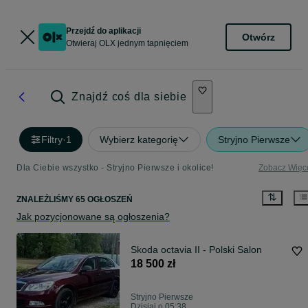
Przejdź do aplikacji
Otwórz
Otwieraj OLX jednym tapnięciem
Znajdź coś dla siebie
Filtry
·
1
Wybierz kategorię
Stryjno Pierwsze
Dla Ciebie wszystko - Stryjno Pierwsze i okolice!
Zobacz Więc
ZNALEŹLIŚMY 65 OGŁOSZEŃ
Jak pozycjonowane są ogłoszenia?
Skoda octavia II - Polski Salon
18 500 zł
Stryjno Pierwsze
Dzisiaj o 05:38