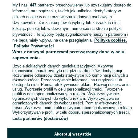
My i nasi
447
partnerzy przechowujemy lub uzyskujemy dostęp do
informacji na urządzeniu, takich jak unikalne identyfikatory w
KATEGORIA
plikach cookie w celu przetwarzania danych osobowych.
Użytkownik może zaakceptować wybory lub zarządzać nimi,
klikając poniżej lub w dowolnym momencie na stronie polityki
Skorzystaj z największego serwisu ogłoszeniowego - Stryjno Pierwsze i okolice! Kupuj to, czego pragniesz i sprzedawaj to, czego już nie potrzebujesz!
Zobacz Więc
prywatności. Te wybory będą sygnalizowane naszym partnerom i
nie będą miały wpływu na dane przeglądania.
Polityka cookies,
Mapa kategorii
Polityka Prywatności
Mapa miejscowości
Wraz z naszymi partnerami przetwarzamy dane w celu
zapewnienia:
Mapa ministron
Użycie dokładnych danych geolokalizacyjnych. Aktywne
Popularne wyszukiwania
skanowanie charakterystyki urządzenia do celów identyfikacji.
Rozumienie odbiorców dzięki statystyce lub kombinacji danych z
różnych źródeł. Przechowywanie informacji na urządzeniu lub
dostęp do nich. Pomiar efektywności reklam. Rozwój i ulepszanie
usług. Tworzenie profili w celu personalizacji treści. Tworzenie
profili w celu spersonalizowanych reklam. Wykorzystywanie
ograniczonych danych do wyboru reklam. Wykorzystywanie
ograniczonych danych do wyboru treści. Pomiar efektywności
treści. Wykorzystanie profili do wyboru spersonalizowanych reklam.
Wykorzystywanie profili w celu doboru spersonalizowanych treści.
Lista partnerów (dostawców)
Akceptuj wszystkie