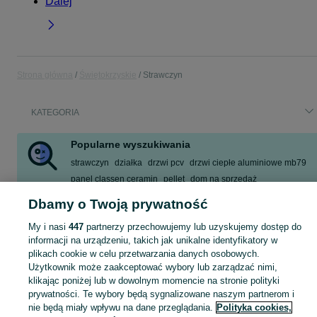
Dalej
Strona główna
Świętokrzyskie
Strawczyn
KATEGORIA
Popularne wyszukiwania
strawczyn
działka
drzwi pcv
drzwi ciepłe aluminiowe mb79
panel classen ceramin
pellet
dom na sprzedaż
korepetycje online język polski
Dbamy o Twoją prywatność
Zobacz Więcej
My i nasi
447
partnerzy przechowujemy lub uzyskujemy dostęp do
informacji na urządzeniu, takich jak unikalne identyfikatory w
plikach cookie w celu przetwarzania danych osobowych.
Skorzystaj z największego serwisu ogłoszeniowego - Strawczyn i okolice! Kupuj to, czego pragniesz i sprzedawaj to, czego już nie potrzebujesz!
Zobacz Więc
Użytkownik może zaakceptować wybory lub zarządzać nimi,
klikając poniżej lub w dowolnym momencie na stronie polityki
Mapa kategorii
prywatności. Te wybory będą sygnalizowane naszym partnerom i
Mapa miejscowości
nie będą miały wpływu na dane przeglądania.
Polityka cookies,