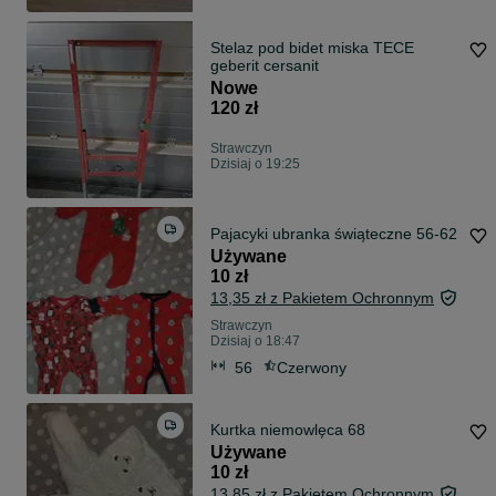
Stelaz pod bidet miska TECE
geberit cersanit
Nowe
120 zł
Strawczyn
Dzisiaj o 19:25
Pajacyki ubranka świąteczne 56-62
Używane
10 zł
13,35 zł z Pakietem Ochronnym
Strawczyn
Dzisiaj o 18:47
56
Czerwony
Kurtka niemowlęca 68
Używane
10 zł
13,85 zł z Pakietem Ochronnym