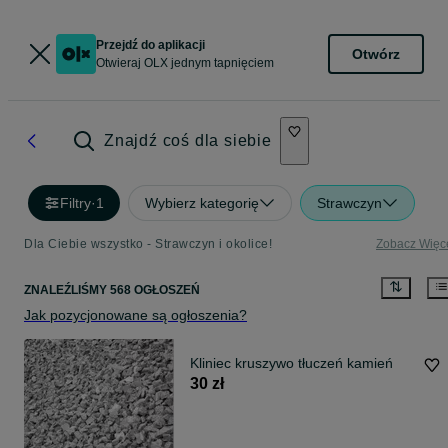
Przejdź do aplikacji
Otwórz
Otwieraj OLX jednym tapnięciem
Znajdź coś dla siebie
Filtry
·
1
Wybierz kategorię
Strawczyn
Dla Ciebie wszystko - Strawczyn i okolice!
Zobacz Więc
ZNALEŹLIŚMY 568 OGŁOSZEŃ
Jak pozycjonowane są ogłoszenia?
Kliniec kruszywo tłuczeń kamień
30 zł