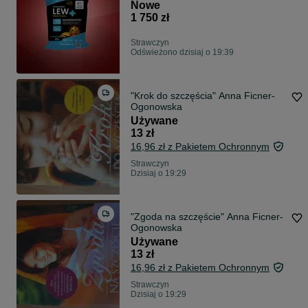
Gold Pellet Kielce Strawczyn
Nowe
1 750 zł
Strawczyn
Odświeżono dzisiaj o 19:39
"Krok do szczęścia" Anna Ficner-
Ogonowska
Używane
13 zł
16,96 zł z Pakietem Ochronnym
Strawczyn
Dzisiaj o 19:29
"Zgoda na szczęście" Anna Ficner-
Ogonowska
Używane
13 zł
16,96 zł z Pakietem Ochronnym
Strawczyn
Dzisiaj o 19:29